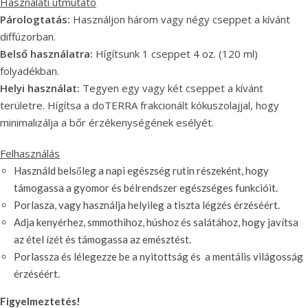
Használati útmutató
Párologtatás:
Használjon három vagy négy cseppet a kívánt
diffúzorban.
Belső használatra:
Hígítsunk 1 cseppet 4 oz. (120 ml)
folyadékban.
Helyi használat:
Tegyen egy vagy két cseppet a kívánt
területre. Hígítsa a doTERRA frakcionált kókuszolajjal, hogy
minimalizálja a bőr érzékenységének esélyét.
Felhasználás
Használd belsőleg a napi egészség rutin részeként, hogy
támogassa a gyomor és bélrendszer egészséges funkcióit.
Porlasza, vagy használja helyileg a tiszta légzés érzéséért.
Adja kenyérhez, smmothihoz, húshoz és salátához, hogy javítsa
az étel ízét és támogassa az emésztést.
Porlassza és lélegezze be a nyitottság és a mentális világosság
érzéséért.
Figyelmeztetés!