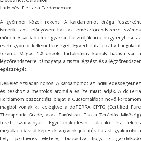
Latin név: Elettaria Cardamomum
A gyömbér közeli rokona. A kardamomot drága fűszerként
ismerik, ami előnyösen hat az emésztőrendszerre számos
módon. A kardamomot gyakran használják arra, hogy enyhítse az
eseti gyomor kellemetlenséget. Egyedi illata pozitív hangulatot
teremt. Magas 1,8-cineole tartalmának komoly hatása van a
légzőrendszerre, támogatja a tiszta légzést és a légzőrendszer
egészségét.
Délkelet Ázsiában honos. A kardamomot az indiai édességekhez
és teákhoz a mentolos aromája és íze miatt adják. A doTerra
Kardámom esszenciális olajat a Guatemalában növő kardamom
magból vonják ki, kielégítve a doTERRA CPTG (Certified Pure
Therapeutic Grade, azaz Tanúsított Tiszta Terápiás Minőség)
teszt szabványát. Együttműködésen alapuló és felelős
megállapodással képesek vagyunk jelentős hatást gyakorolni a
helyi partnerek életére, biztosítva hogy a gazdálkodó