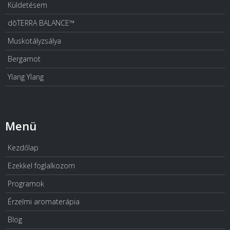
Küldetésem
dōTERRA BALANCE™
Muskotályzsálya
Bergamot
Ylang Ylang
Menü
Kezdőlap
Ezekkel foglalkozom
Programok
Érzelmi aromaterápia
Blog