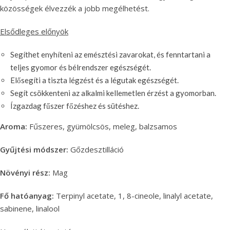
közösségek élvezzék a jobb megélhetést.
Elsődleges előnyök
Segíthet enyhíteni az emésztési zavarokat, és fenntartani a
teljes gyomor és bélrendszer egészségét.
Elősegíti a tiszta légzést és a légutak egészségét.
Segít csökkenteni az alkalmi kellemetlen érzést a gyomorban.
Ízgazdag fűszer főzéshez és sütéshez.
Aroma:
Fűszeres, gyümölcsös, meleg, balzsamos
Gyűjtési módszer:
Gőzdesztilláció
Növényi rész:
Mag
Fő hatóanyag:
Terpinyl acetate, 1, 8-cineole, linalyl acetate,
sabinene, linalool