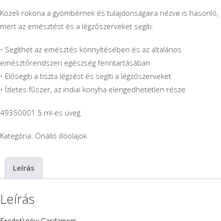
Közeli rokona a gyömbérnek és tulajdonságaira nézve is hasonló,
mert az emésztést és a légzőszerveket segíti.
• Segíthet az emésztés könnyítésében és az általános
emésztőrendszeri egészség fenntartásában
• Elősegíti a tiszta légzést és segíti a légzőszerveket
• Ízletes fűszer, az indiai konyha elengedhetetlen része
49350001 5 ml-es üveg
Kategória:
Önálló illóolajok
Leírás
Leírás
Eredeti név: Cardamom