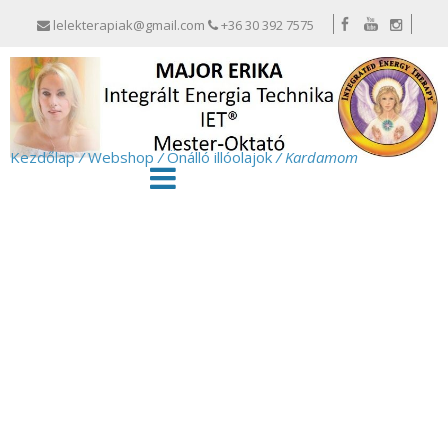
lelekterapiak@gmail.com
+36 30 392 7575
Kezdőlap
/
Webshop
/
Önálló illóolajok
/ Kardamom