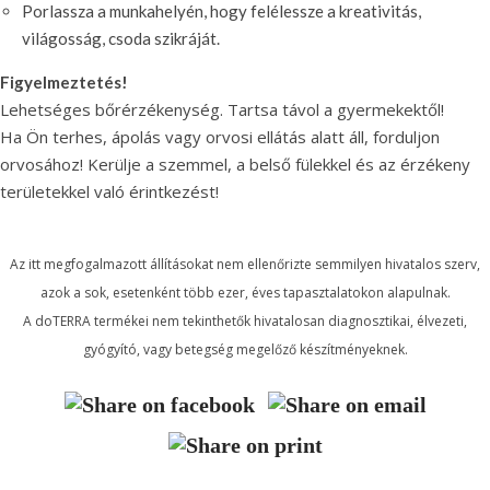
Porlassza a munkahelyén, hogy felélessze a kreativitás,
világosság, csoda szikráját.
Figyelmeztetés!
Lehetséges bőrérzékenység. Tartsa távol a gyermekektől!
Ha Ön terhes, ápolás vagy orvosi ellátás alatt áll, forduljon
orvosához! Kerülje a szemmel, a belső fülekkel és az érzékeny
területekkel való érintkezést!
Az itt megfogalmazott állításokat nem ellenőrizte semmilyen hivatalos szerv,
azok a sok, esetenként több ezer, éves tapasztalatokon alapulnak.
A doTERRA termékei nem tekinthetők hivatalosan diagnosztikai, élvezeti,
gyógyító, vagy betegség megelőző készítményeknek.