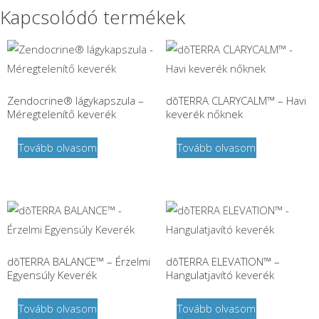
Kapcsolódó termékek
Zendocrine® lágykapszula –
dōTERRA CLARYCALM™ – Havi
Méregtelenítő keverék
keverék nőknek
Tovább olvasom
Tovább olvasom
dōTERRA BALANCE™ – Érzelmi
dōTERRA ELEVATION™ –
Egyensúly Keverék
Hangulatjavító keverék
Tovább olvasom
Tovább olvasom