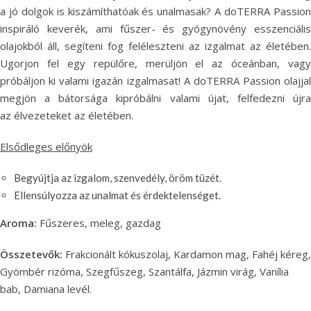
a jó dolgok is kiszámíthatóak és unalmasak? A doTERRA Passion
inspiráló keverék, ami fűszer- és gyógynövény esszenciális
olajokból áll, segíteni fog feléleszteni az izgalmat az életében.
Ugorjon fel egy repülőre, merüljön el az óceánban, vagy
próbáljon ki valami igazán izgalmasat! A doTERRA Passion olajjal
megjön a bátorsága kipróbálni valami újat, felfedezni újra
az élvezeteket az életében.
Elsődleges előnyök
Begyújtja az izgalom, szenvedély, öröm tüzét.
Ellensúlyozza az unalmat és érdektelenséget.
Aroma:
Fűszeres, meleg, gazdag
Összetevők:
Frakcionált kókuszolaj, Kardamon mag, Fahéj kéreg,
Gyömbér rizóma, Szegfűszeg, Szantálfa, Jázmin virág, Vanília
bab, Damiana levél.