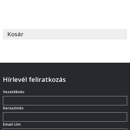
Kosár
Hírlevél feliratkozás
Vezetéknév
Keresztnév
Email cím