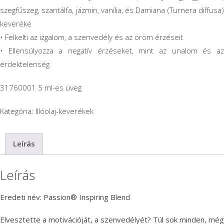
szegfűszeg, szantálfa, jázmin, vanília, és Damiana (Turnera diffusa)
keveréke
• Felkelti az izgalom, a szenvedély és az öröm érzéseit
• Ellensúlyozza a negatív érzéseket, mint az unalom és az
érdektelenség
31760001 5 ml-es üveg
Kategória:
Illóolaj-keverékek
Leírás
Leírás
Eredeti név: Passion® Inspiring Blend
Elvesztette a motivációját, a szenvedélyét? Túl sok minden, még