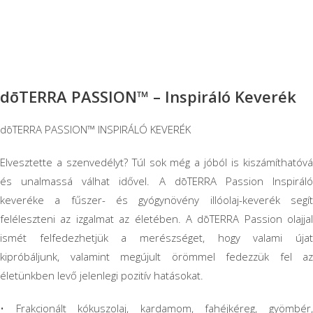
dōTERRA PASSION™ – Inspiráló Keverék
dōTERRA PASSION™ INSPIRÁLÓ KEVERÉK
Elvesztette a szenvedélyt? Túl sok még a jóból is kiszámíthatóvá
és unalmassá válhat idővel. A dōTERRA Passion Inspiráló
keveréke a fűszer- és gyógynövény illóolaj-keverék segít
feléleszteni az izgalmat az életében. A dōTERRA Passion olajjal
ismét felfedezhetjük a merészséget, hogy valami újat
kipróbáljunk, valamint megújult örömmel fedezzük fel az
életünkben levő jelenlegi pozitív hatásokat.
• Frakcionált kókuszolaj, kardamom, fahéjkéreg, gyömbér,