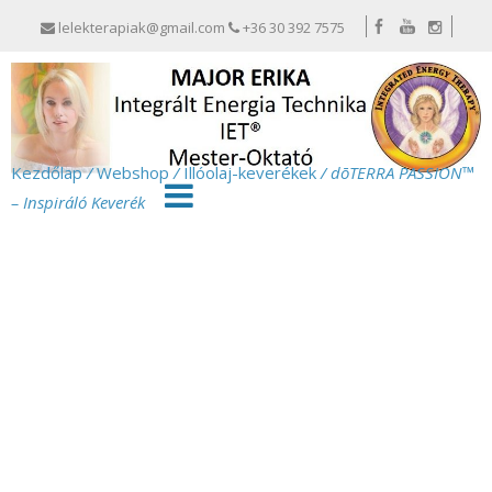
lelekterapiak@gmail.com
+36 30 392 7575
Kezdőlap
/
Webshop
/
Illóolaj-keverékek
/ dōTERRA PASSION™
– Inspiráló Keverék