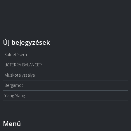
Új bejegyzések
Küldetésem
dōTERRA BALANCE™
Muskotályzsálya
Bergamot
Ylang Ylang
Menü