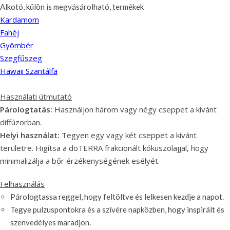
Alkotó, külön is megvásárolható, termékek
Kardamom
Fahéj
Gyömbér
Szegfűsze
g
Hawaii Szantálfa
Használati útmutató
Párologtatás:
Használjon három vagy négy cseppet a kívánt
diffúzorban.
Helyi használat:
Tegyen egy vagy két cseppet a kívánt
területre. Higítsa a doTERRA frakcionált kókuszolajjal, hogy
minimalizálja a bőr érzékenységének esélyét.
Felhasználás
Párologtassa reggel, hogy feltöltve és lelkesen kezdje a napot.
Tegye pulzuspontokra és a szívére napközben, hogy inspirált és
szenvedélyes maradjon.