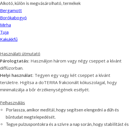
Alkotó, külön is megvásárolható, termékek
Bergamott
Borókabogyó
Mirha
Tuja
Kakukkfű
Használati útmutató
Párologtatás:
Használjon három vagy négy cseppet a kívánt
diffúzorban.
Helyi használat:
Tegyen egy vagy két cseppet a kívánt
területre. Higítsa a doTERRA frakcionált kókuszolajjal, hogy
minimalizálja a bőr érzékenységének esélyét.
Felhasználás
Porlassza, amikor meditál, hogy segítsen elengedni a düh és
bűntudat megtelepedését.
Tegye pulzuspontokra és a szívre a nap során, hogy stabilitást és