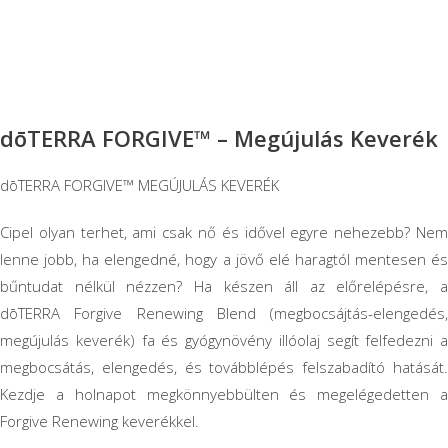
dōTERRA FORGIVE™ – Megújulás Keverék
dōTERRA FORGIVE™ MEGÚJULÁS KEVERÉK
Cipel olyan terhet, ami csak nő és idővel egyre nehezebb? Nem
lenne jobb, ha elengedné, hogy a jövő elé haragtól mentesen és
bűntudat nélkül nézzen? Ha készen áll az előrelépésre, a
dōTERRA Forgive Renewing Blend (megbocsájtás-elengedés,
megújulás keverék) fa és gyógynövény illóolaj segít felfedezni a
megbocsátás, elengedés, és továbblépés felszabadító hatását.
Kezdje a holnapot megkönnyebbülten és megelégedetten a
Forgive Renewing keverékkel.