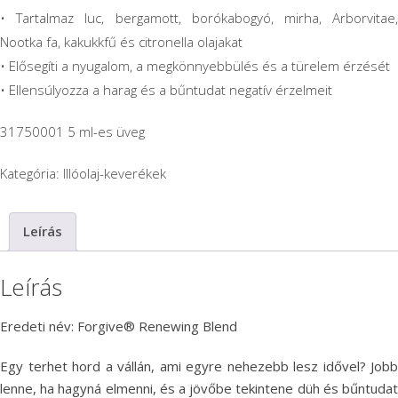
• Tartalmaz luc, bergamott, borókabogyó, mirha, Arborvitae,
Nootka fa, kakukkfű és citronella olajakat
• Elősegíti a nyugalom, a megkönnyebbülés és a türelem érzését
• Ellensúlyozza a harag és a bűntudat negatív érzelmeit
31750001 5 ml-es üveg
Kategória:
Illóolaj-keverékek
Leírás
Leírás
Eredeti név: Forgive® Renewing Blend
Egy terhet hord a vállán, ami egyre nehezebb lesz idővel? Jobb
lenne, ha hagyná elmenni, és a jövőbe tekintene düh és bűntudat