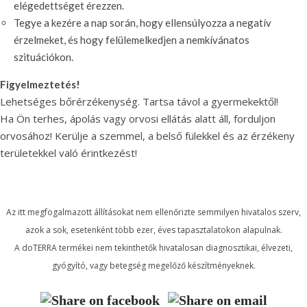
elégedettséget érezzen.
Tegye a kezére a nap során, hogy ellensúlyozza a negatív
érzelmeket, és hogy felülemelkedjen a nemkívánatos
szituációkon.
Figyelmeztetés!
Lehetséges bőrérzékenység. Tartsa távol a gyermekektől!
Ha Ön terhes, ápolás vagy orvosi ellátás alatt áll, forduljon
orvosához! Kerülje a szemmel, a belső fülekkel és az érzékeny
területekkel való érintkezést!
Az itt megfogalmazott állításokat nem ellenőrizte semmilyen hivatalos szerv,
azok a sok, esetenként több ezer, éves tapasztalatokon alapulnak.
A doTERRA termékei nem tekinthetők hivatalosan diagnosztikai, élvezeti,
gyógyító, vagy betegség megelőző készítményeknek.