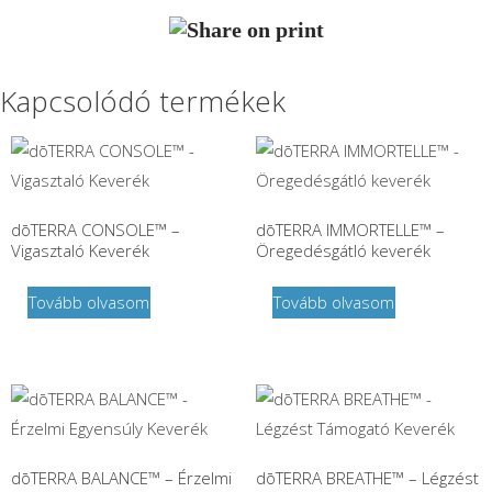
Kapcsolódó termékek
dōTERRA CONSOLE™ –
dōTERRA IMMORTELLE™ –
Vigasztaló Keverék
Öregedésgátló keverék
Tovább olvasom
Tovább olvasom
dōTERRA BALANCE™ – Érzelmi
dōTERRA BREATHE™ – Légzést