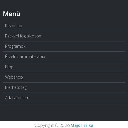
Menü
Kezdőlap
Ezekkel foglalkozom
Programok
Érzelmi aromaterápia
Blog
Webshop
Elérhetőség
Adatvédelem
Copyright © 2026
Major Erika