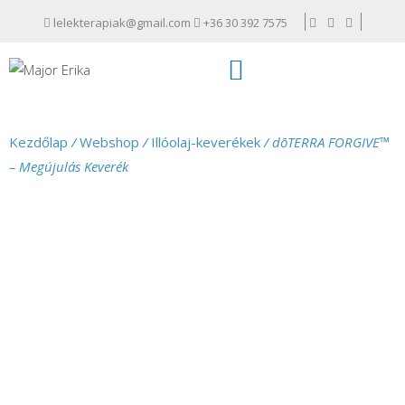
lelekterapiak@gmail.com
+36 30 392 7575
Kezdőlap
/
Webshop
/
Illóolaj-keverékek
/ dōTERRA FORGIVE™
– Megújulás Keverék