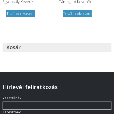
Egyensúly Keverék
Támogató Keverék
Tovább olvasom
Tovább olvasom
Kosár
Hírlevél feliratkozás
Vezetéknév
Keresztnév