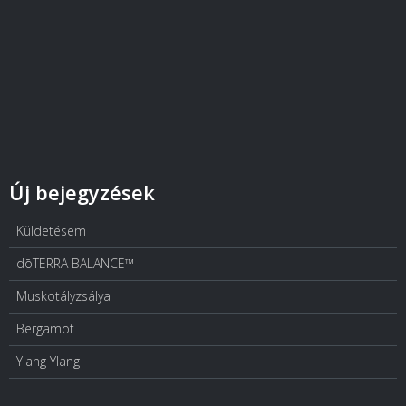
Új bejegyzések
Küldetésem
dōTERRA BALANCE™
Muskotályzsálya
Bergamot
Ylang Ylang