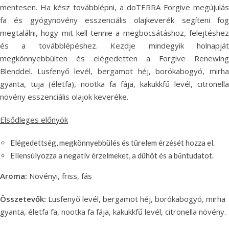
mentesen. Ha kész továbblépni, a doTERRA Forgive megújulás
fa és gyógynövény esszenciális olajkeverék segíteni fog
megtalálni, hogy mit kell tennie a megbocsátáshoz, felejtéshez
és a továbblépéshez. Kezdje mindegyik holnapját
megkönnyebbülten és elégedetten a Forgive Renewing
Blenddel. Lusfenyő levél, bergamot héj, borókabogyó, mirha
gyanta, tuja (életfa), nootka fa fája, kakukkfű levél, citronella
növény esszenciális olajok keveréke.
Elsődleges előnyök
Elégedettség, megkönnyebbülés és türelem érzését hozza el.
Ellensúlyozza a negatív érzelmeket, a dühöt és a bűntudatot.
Aroma:
Növényi, friss, fás
Összetevők:
Lusfenyő levél, bergamot héj, borókabogyó, mirha
gyanta, életfa fa, nootka fa fája, kakukkfű levél, citronella növény.