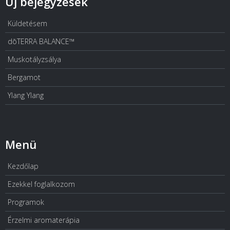
Új bejegyzések
Küldetésem
dōTERRA BALANCE™
Muskotályzsálya
Bergamot
Ylang Ylang
Menü
Kezdőlap
Ezekkel foglalkozom
Programok
Érzelmi aromaterápia