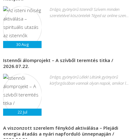
Drága, gyönyörű Istennő! Szívem minden
szeretetével köszöntelek Téged az online szen...
30
Aug
Istennői álomprojekt – A szívből teremtés titka /
2026.07.22.
Drága, gyönyörű Lélek! Létünk gyönyörű
körforgásában vannak olyan napok, amikor l...
22
Jul
A viszonzott szerelem fénykód aktiválása – Plejádi
energia átadás a nyári napforduló ünnepnapján /