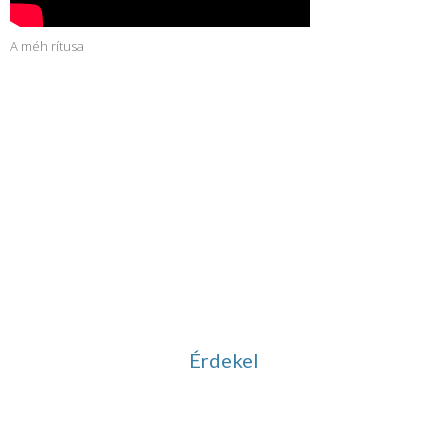
A méh rítusa
Vezetett meditációk
Ingyenesen letölthető
hanganyagok
Érdekel