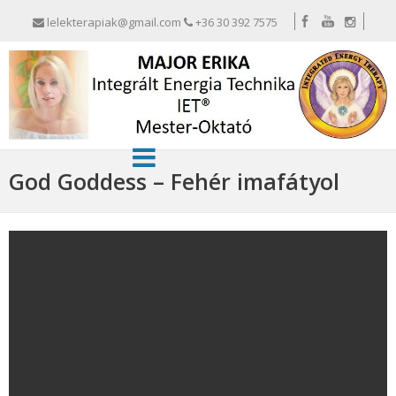
lelekterapiak@gmail.com
+36 30 392 7575
God Goddess – Fehér imafátyol