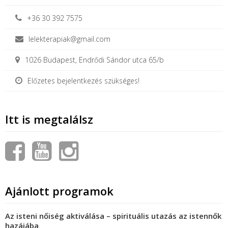
+36 30 392 7575
lelekterapiak@gmail.com
1026 Budapest, Endrődi Sándor utca 65/b
Előzetes bejelentkezés szükséges!
Itt is megtalálsz
Ajánlott programok
Az isteni nőiség aktiválása – spirituális utazás az istennők
hazájába