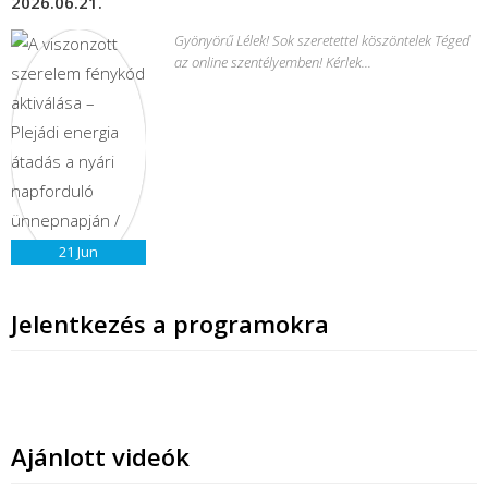
2026.06.21.
Gyönyörű Lélek! Sok szeretettel köszöntelek Téged
az online szentélyemben! Kérlek...
21
Jun
Jelentkezés a programokra
Ajánlott videók