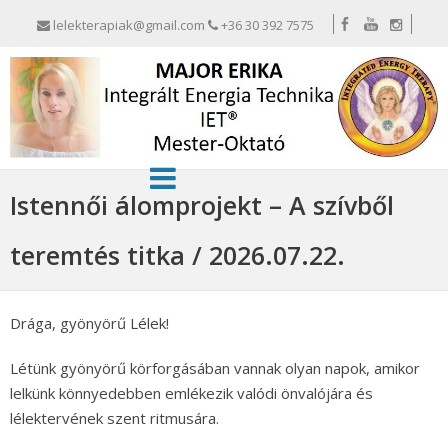
lelekterapiak@gmail.com
+36 30 392 7575
Istennői álomprojekt – A szívből
teremtés titka / 2026.07.22.
Drága, gyönyörű Lélek!
Létünk gyönyörű körforgásában vannak olyan napok, amikor
lelkünk könnyedebben emlékezik valódi önvalójára és
lélektervének szent ritmusára.