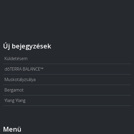
Új bejegyzések
Küldetésem
dōTERRA BALANCE™
Muskotályzsálya
Bergamot
Ylang Ylang
Menü