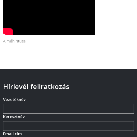
A méh rítusa
Hírlevél feliratkozás
Vezetéknév
Keresztnév
Email cím