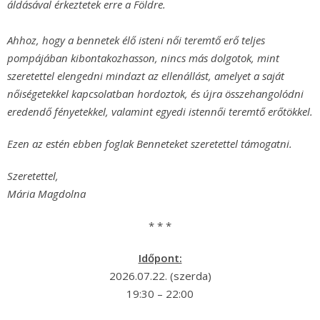
áldásával érkeztetek erre a Földre.
Ahhoz, hogy a bennetek élő isteni női teremtő erő teljes
pompájában kibontakozhasson, nincs más dolgotok, mint
szeretettel elengedni mindazt az ellenállást, amelyet a saját
nőiségetekkel kapcsolatban hordoztok, és újra összehangolódni
eredendő fényetekkel, valamint egyedi istennői teremtő erőtökkel.
Ezen az estén ebben foglak Benneteket szeretettel támogatni.
Szeretettel,
Mária Magdolna
* * *
Időpont:
2026.07.22. (szerda)
19:30 – 22:00