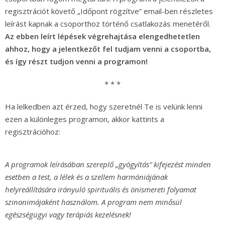
regisztrációt követő „Időpont rögzítve” email-ben részletes
leírást kapnak a csoporthoz történő csatlakozás menetéről.
Az ebben leírt lépések végrehajtása elengedhetetlen
ahhoz, hogy a jelentkezőt fel tudjam venni a csoportba,
és így részt tudjon venni a programon!
* * *
Ha lelkedben azt érzed, hogy szeretnél Te is velünk lenni
ezen a különleges programon, akkor kattints a
regisztrációhoz:
A programok leírásában szereplő „gyógyítás” kifejezést minden
esetben a test, a lélek és a szellem harmóniájának
helyreállítására irányuló spirituális és önismereti folyamat
szinonimájaként használom. A program nem minősül
egészségügyi vagy terápiás kezelésnek!