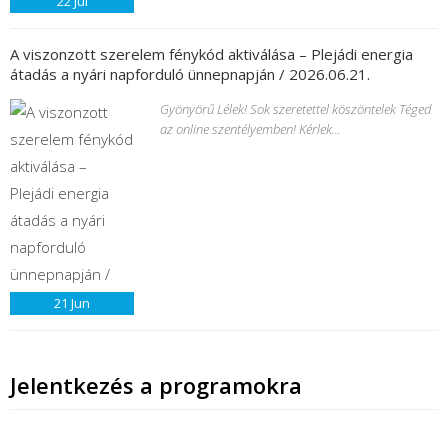
22
Jul
A viszonzott szerelem fénykód aktiválása – Plejádi energia
átadás a nyári napforduló ünnepnapján / 2026.06.21.
Gyönyörű Lélek! Sok szeretettel köszöntelek Téged
az online szentélyemben! Kérlek...
21
Jun
Jelentkezés a programokra