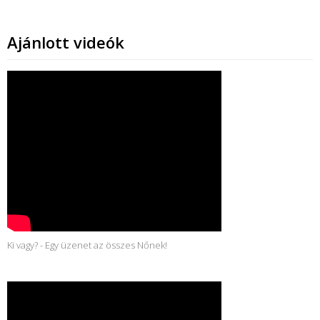
Ajánlott videók
Ki vagy? - Egy üzenet az összes Nőnek!