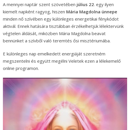
A mennyei naptár szent szövetében
július 22
. egy ilyen
kiemelt napként ragyog, hiszen
Mária Magdolna ünnepe
minden nő szívében egy különleges energetikai fénykódot
aktivál. Ennek hatására tisztábban érzékelhetjük lélektervünk
végtelen áldását, miközben Mária Magdolna beavat
bennünket a szívből való teremtés ősi misztériumába.
E különleges nap emelkedett energiáját szeretném
megszentelni és együtt megélni Veletek ezen a lélekemelő
online programon.