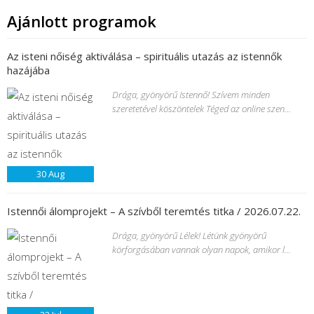
Ajánlott programok
Az isteni nőiség aktiválása – spirituális utazás az istennők
hazájába
Drága, gyönyörű Istennő! Szívem minden
szeretetével köszöntelek Téged az online szen...
30
Aug
Istennői álomprojekt – A szívből teremtés titka / 2026.07.22.
Drága, gyönyörű Lélek! Létünk gyönyörű
körforgásában vannak olyan napok, amikor l...