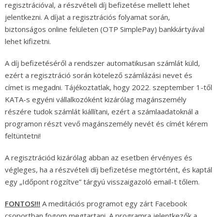
regisztrációval, a részvételi díj befizetése mellett lehet
jelentkezni. A díjat a regisztrációs folyamat során,
biztonságos online felületen (OTP SimplePay) bankkártyával
lehet kifizetni.
A díj befizetéséről a rendszer automatikusan számlát küld,
ezért a regisztráció során kötelező számlázási nevet és
címet is megadni. Tájékoztatlak, hogy 2022. szeptember 1-től
KATA-s egyéni vállalkozóként kizárólag magánszemély
részére tudok számlát kiállítani, ezért a számlaadatoknál a
programon részt vevő magánszemély nevét és címét kérem
feltüntetni!
A regisztrációd kizárólag abban az esetben érvényes és
végleges, ha a részvételi díj befizetése megtörtént, és kaptál
egy „Időpont rögzítve” tárgyú visszaigazoló email-t tőlem.
FONTOS!!!
A meditációs programot egy zárt Facebook
csoportban fogom megtartani. A programra jelentkezők a