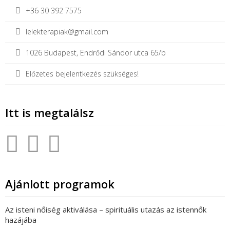
+36 30 392 7575
lelekterapiak@gmail.com
1026 Budapest, Endrődi Sándor utca 65/b
Előzetes bejelentkezés szükséges!
Itt is megtalálsz
Ajánlott programok
Az isteni nőiség aktiválása – spirituális utazás az istennők
hazájába