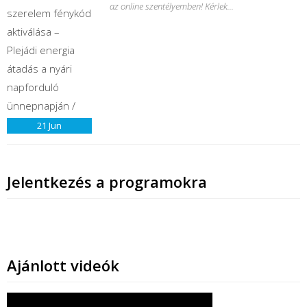
az online szentélyemben! Kérlek...
21
Jun
Jelentkezés a programokra
Ajánlott videók