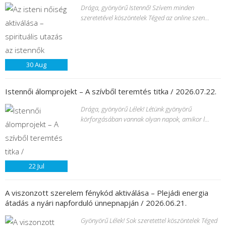
Drága, gyönyörű Istennő! Szívem minden
szeretetével köszöntelek Téged az online szen...
30
Aug
Istennői álomprojekt – A szívből teremtés titka / 2026.07.22.
Drága, gyönyörű Lélek! Létünk gyönyörű
körforgásában vannak olyan napok, amikor l...
22
Jul
A viszonzott szerelem fénykód aktiválása – Plejádi energia
átadás a nyári napforduló ünnepnapján / 2026.06.21.
Gyönyörű Lélek! Sok szeretettel köszöntelek Téged