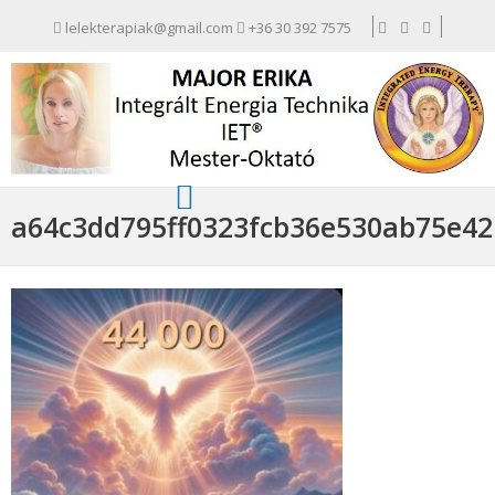
lelekterapiak@gmail.com
+36 30 392 7575
a64c3dd795ff0323fcb36e530ab75e42