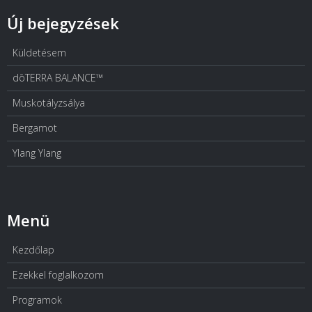
Új bejegyzések
Küldetésem
dōTERRA BALANCE™
Muskotályzsálya
Bergamot
Ylang Ylang
Menü
Kezdőlap
Ezekkel foglalkozom
Programok