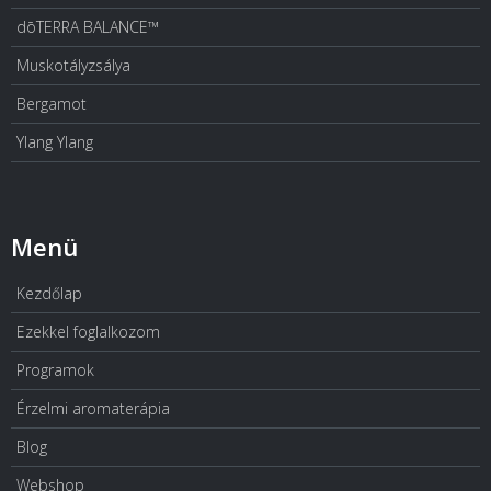
dōTERRA BALANCE™
Muskotályzsálya
Bergamot
Ylang Ylang
Menü
Kezdőlap
Ezekkel foglalkozom
Programok
Érzelmi aromaterápia
Blog
Webshop