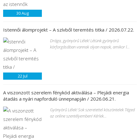
30
Aug
Istennői álomprojekt – A szívből teremtés titka / 2026.07.22.
Drága, gyönyörű Lélek! Létünk gyönyörű
körforgásában vannak olyan napok, amikor l...
22
Jul
A viszonzott szerelem fénykód aktiválása – Plejádi energia
átadás a nyári napforduló ünnepnapján / 2026.06.21.
Gyönyörű Lélek! Sok szeretettel köszöntelek Téged
az online szentélyemben! Kérlek...