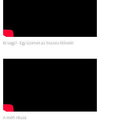
Ki vagy? - Egy üzenet az összes Nőnek!
A méh rítusa