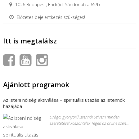
1026 Budapest, Endrődi Sándor utca 65/b
Előzetes bejelentkezés szükséges!
Itt is megtalálsz
Ajánlott programok
Az isteni nőiség aktiválása – spirituális utazás az istennők
hazájába
Drága, gyönyörű Istennő! Szívem minden
szeretetével köszöntelek Téged az online szen...