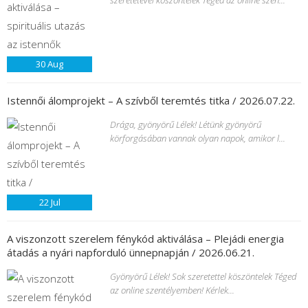
szeretetével köszöntelek Téged az online szen...
30
Aug
Istennői álomprojekt – A szívből teremtés titka / 2026.07.22.
Drága, gyönyörű Lélek! Létünk gyönyörű
körforgásában vannak olyan napok, amikor l...
22
Jul
A viszonzott szerelem fénykód aktiválása – Plejádi energia
átadás a nyári napforduló ünnepnapján / 2026.06.21.
Gyönyörű Lélek! Sok szeretettel köszöntelek Téged
az online szentélyemben! Kérlek...