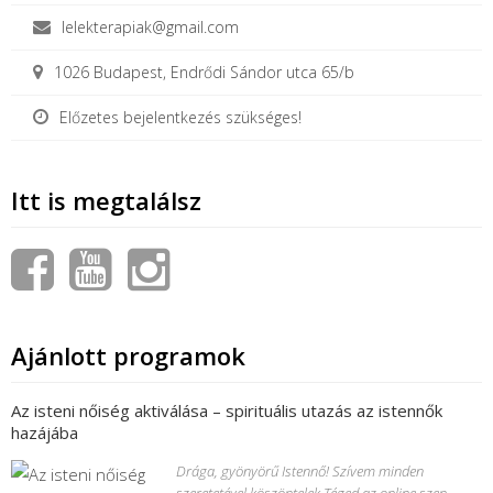
lelekterapiak@gmail.com
1026 Budapest, Endrődi Sándor utca 65/b
Előzetes bejelentkezés szükséges!
Itt is megtalálsz
Ajánlott programok
Az isteni nőiség aktiválása – spirituális utazás az istennők
hazájába
Drága, gyönyörű Istennő! Szívem minden