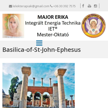
lelekterapiak@gmail.com
+36 30 392 7575
Basilica-of-St-John-Ephesus