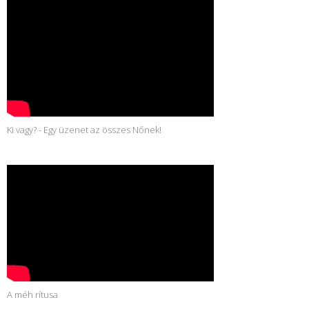
Ki vagy? - Egy üzenet az összes Nőnek!
A méh rítusa