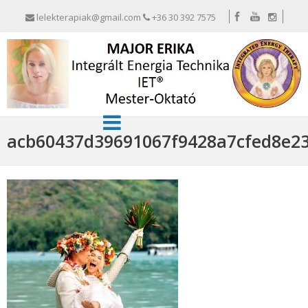
lelekterapiak@gmail.com
+36 30 392 7575
acb60437d39691067f9428a7cfed8e2