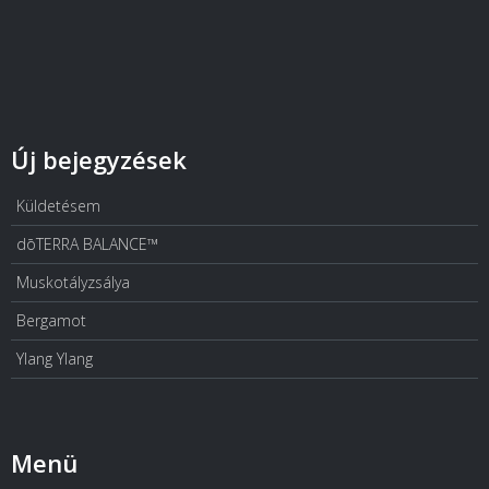
Új bejegyzések
Küldetésem
dōTERRA BALANCE™
Muskotályzsálya
Bergamot
Ylang Ylang
Menü