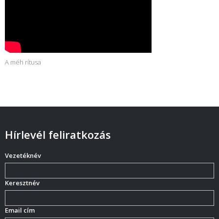
A méh rítusa
Hírlevél feliratkozás
Vezetéknév
Keresztnév
Email cím