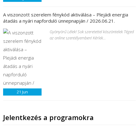
A viszonzott szerelem fénykód aktiválása – Plejádi energia
átadás a nyári napforduló ünnepnapján / 2026.06.21.
Gyönyörű Lélek! Sok szeretettel köszöntelek Téged
az online szentélyemben! Kérlek...
21
Jun
Jelentkezés a programokra