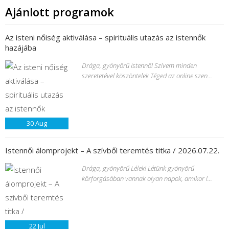
Ajánlott programok
Az isteni nőiség aktiválása – spirituális utazás az istennők
hazájába
Drága, gyönyörű Istennő! Szívem minden
szeretetével köszöntelek Téged az online szen...
30
Aug
Istennői álomprojekt – A szívből teremtés titka / 2026.07.22.
Drága, gyönyörű Lélek! Létünk gyönyörű
körforgásában vannak olyan napok, amikor l...
22
Jul