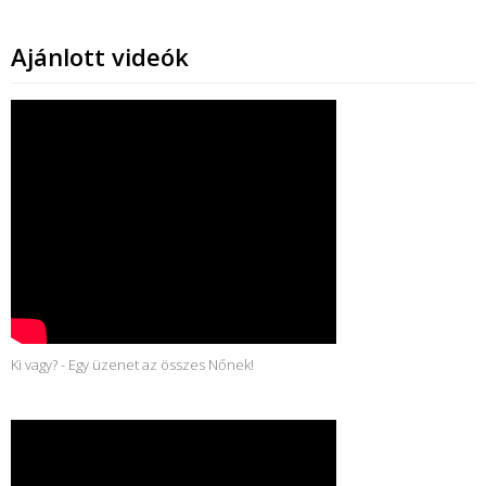
Ajánlott videók
Ki vagy? - Egy üzenet az összes Nőnek!