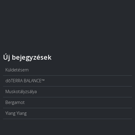
Új bejegyzések
Küldetésem
dōTERRA BALANCE™
Muskotályzsálya
Bergamot
Ylang Ylang