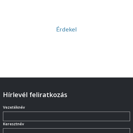
Ingyenesen letölthető
hanganyagok
Érdekel
Hírlevél feliratkozás
Vezetéknév
Keresztnév