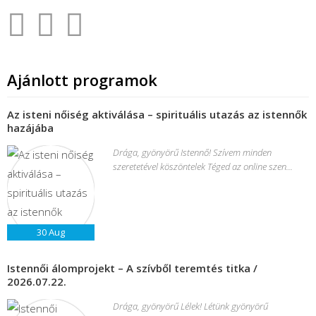
Ajánlott programok
Az isteni nőiség aktiválása – spirituális utazás az istennők
hazájába
Drága, gyönyörű Istennő! Szívem minden
szeretetével köszöntelek Téged az online szen...
30
Aug
Istennői álomprojekt – A szívből teremtés titka /
2026.07.22.
Drága, gyönyörű Lélek! Létünk gyönyörű