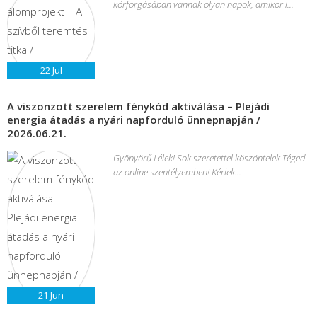
körforgásában vannak olyan napok, amikor l...
22
Jul
A viszonzott szerelem fénykód aktiválása – Plejádi
energia átadás a nyári napforduló ünnepnapján /
2026.06.21.
Gyönyörű Lélek! Sok szeretettel köszöntelek Téged
az online szentélyemben! Kérlek...
21
Jun