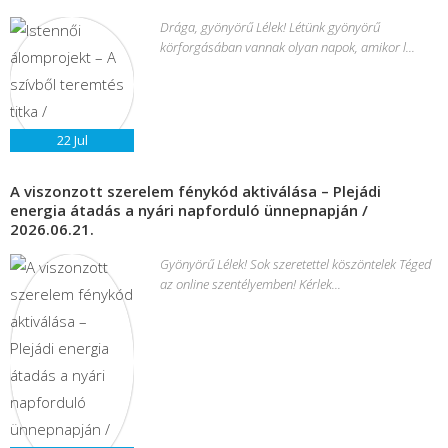
Drága, gyönyörű Lélek! Létünk gyönyörű
körforgásában vannak olyan napok, amikor l...
22
Jul
A viszonzott szerelem fénykód aktiválása – Plejádi
energia átadás a nyári napforduló ünnepnapján /
2026.06.21.
Gyönyörű Lélek! Sok szeretettel köszöntelek Téged
az online szentélyemben! Kérlek...