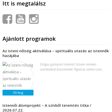
Itt is megtalálsz
Ajánlott programok
Az isteni nőiség aktiválása – spirituális utazás az istennők
hazájába
Drága, gyönyörű Istennő! Szívem minden
szeretetével köszöntelek Téged az online szen...
30
Aug
Istennői álomprojekt – A szívből teremtés titka /
2026.07.22.