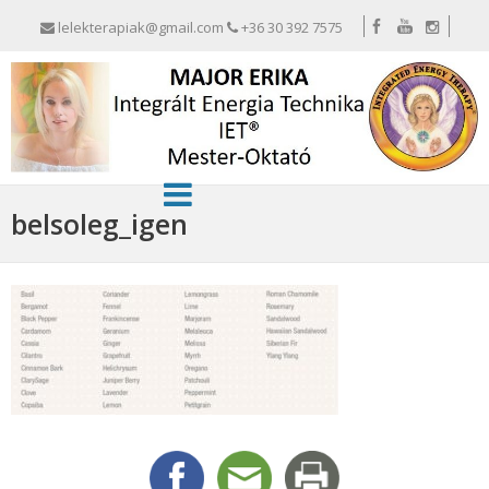
lelekterapiak@gmail.com
+36 30 392 7575
belsoleg_igen