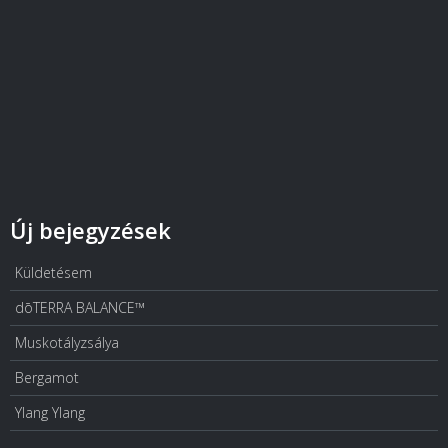
Új bejegyzések
Küldetésem
dōTERRA BALANCE™
Muskotályzsálya
Bergamot
Ylang Ylang