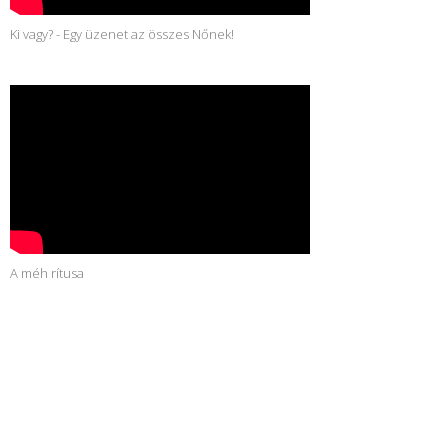
Ki vagy? - Egy üzenet az összes Nőnek!
A méh rítusa