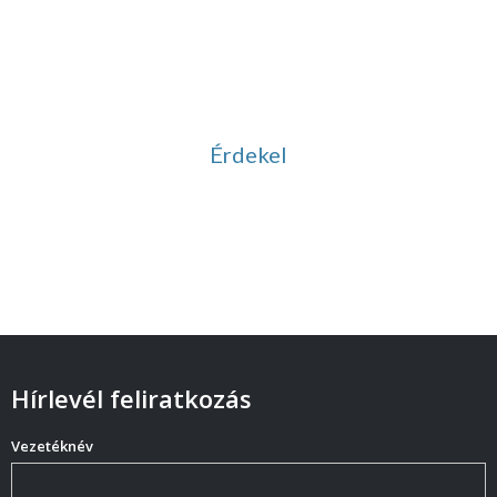
Vezetett meditációk
Ingyenesen letölthető
hanganyagok
Érdekel
Hírlevél feliratkozás
Vezetéknév