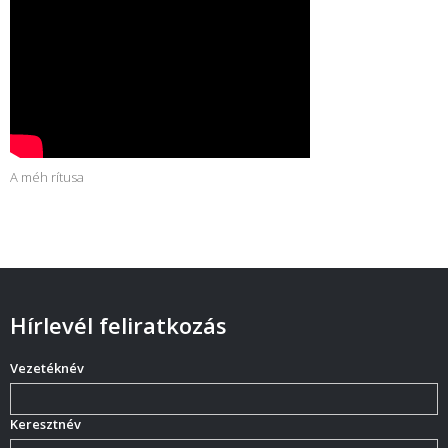
A méh rítusa
Hírlevél feliratkozás
Vezetéknév
Keresztnév