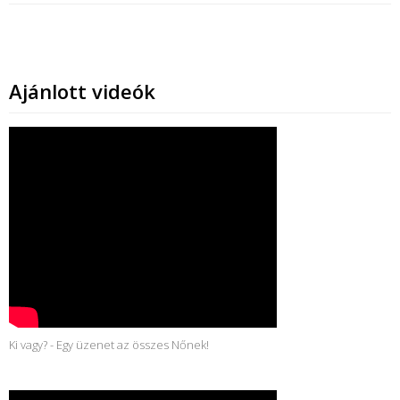
Ajánlott videók
Ki vagy? - Egy üzenet az összes Nőnek!