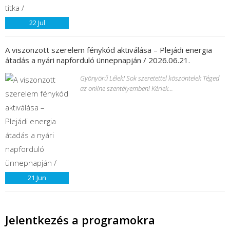
22
Jul
A viszonzott szerelem fénykód aktiválása – Plejádi energia
átadás a nyári napforduló ünnepnapján / 2026.06.21.
Gyönyörű Lélek! Sok szeretettel köszöntelek Téged
az online szentélyemben! Kérlek...
21
Jun
Jelentkezés a programokra