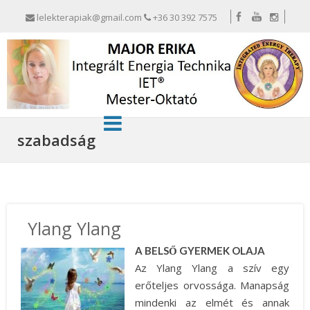
lelekterapiak@gmail.com
+36 30 392 7575
szabadság
Ylang Ylang
A BELSŐ GYERMEK OLAJA
Az Ylang Ylang a szív egy
erőteljes orvossága. Manapság
mindenki az elmét és annak