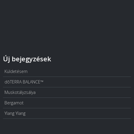
Új bejegyzések
Küldetésem
dōTERRA BALANCE™
Muskotályzsálya
Bergamot
Ylang Ylang