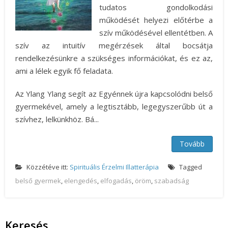
tudatos gondolkodási
működését helyezi előtérbe a
szív működésével ellentétben. A
szív az intuitív megérzések által bocsátja
rendelkezésünkre a szükséges információkat, és ez az,
ami a lélek egyik fő feladata.
Az Ylang Ylang segít az Egyénnek újra kapcsolódni belső
gyermekével, amely a legtisztább, legegyszerűbb út a
szívhez, lelkünkhöz. Bá...
Tovább
Közzétéve itt:
Spirituális Érzelmi Illatterápia
Tagged
belső gyermek
,
elengedés
,
elfogadás
,
öröm
,
szabadság
Keresés