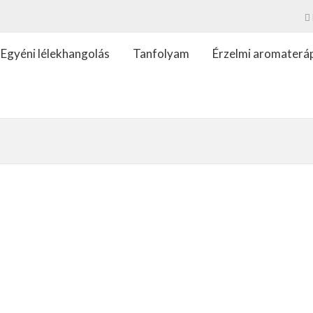
Egyéni lélekhangolás
Tanfolyam
Érzelmi aromaterá