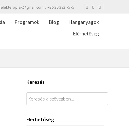
lelekterapiak@gmail.com
+36 30 392 7575
pia
Programok
Blog
Hanganyagok
Elérhetőség
Keresés
Keresés:
Elérhetőség