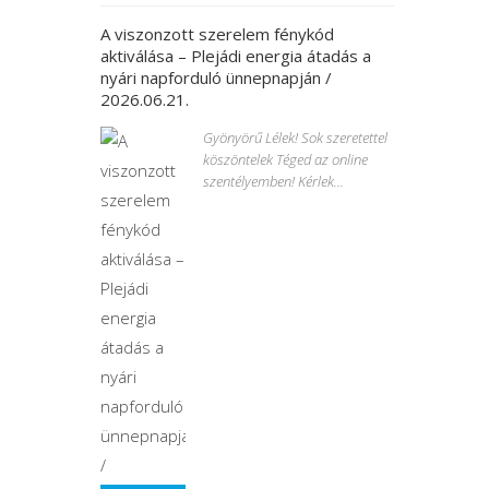
A viszonzott szerelem fénykód
aktiválása – Plejádi energia átadás a
nyári napforduló ünnepnapján /
2026.06.21.
Gyönyörű Lélek! Sok szeretettel
köszöntelek Téged az online
szentélyemben! Kérlek...