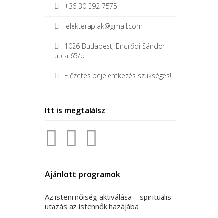
+36 30 392 7575
lelekterapiak@gmail.com
1026 Budapest, Endrődi Sándor
utca 65/b
Előzetes bejelentkezés szükséges!
Post
←
CÉDRUSFA
navigation
Itt is megtalálsz
Ajánlott programok
Az isteni nőiség aktiválása – spirituális
utazás az istennők hazájába