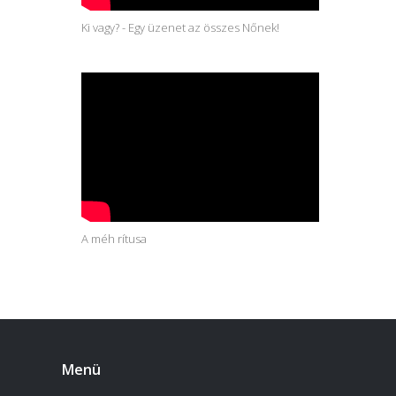
Ki vagy? - Egy üzenet az összes Nőnek!
A méh rítusa
Menü