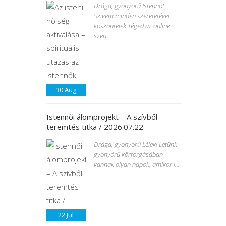
Drága, gyönyörű Istennő!
Szívem minden szeretetével
köszöntelek Téged az online
szen...
30
Aug
Istennői álomprojekt – A szívből
teremtés titka / 2026.07.22.
Drága, gyönyörű Lélek! Létünk
gyönyörű körforgásában
vannak olyan napok, amikor l...
22
Jul