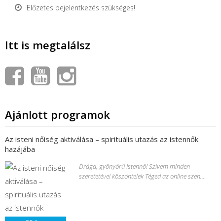
Előzetes bejelentkezés szükséges!
Itt is megtalálsz
Ajánlott programok
Az isteni nőiség aktiválása – spirituális utazás az istennők
hazájába
Drága, gyönyörű Istennő! Szívem minden
szeretetével köszöntelek Téged az online szen...