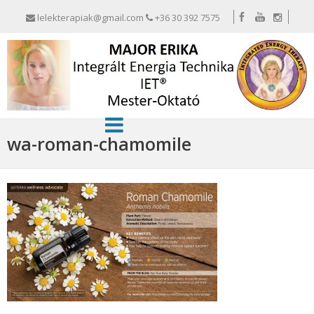
lelekterapiak@gmail.com
+36 30 392 7575
wa-roman-chamomile