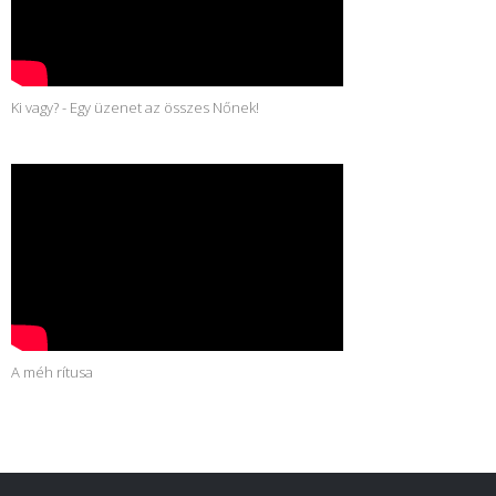
Ki vagy? - Egy üzenet az összes Nőnek!
A méh rítusa