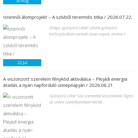
30
Aug
Istennői álomprojekt – A szívből teremtés titka / 2026.07.22.
Drága, gyönyörű Lélek! Létünk gyönyörű
körforgásában vannak olyan napok, amikor l...
22
Jul
A viszonzott szerelem fénykód aktiválása – Plejádi energia
átadás a nyári napforduló ünnepnapján / 2026.06.21.
Gyönyörű Lélek! Sok szeretettel köszöntelek Téged
az online szentélyemben! Kérlek...