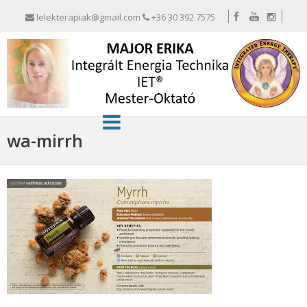
lelekterapiak@gmail.com
+36 30 392 7575
wa-mirrh