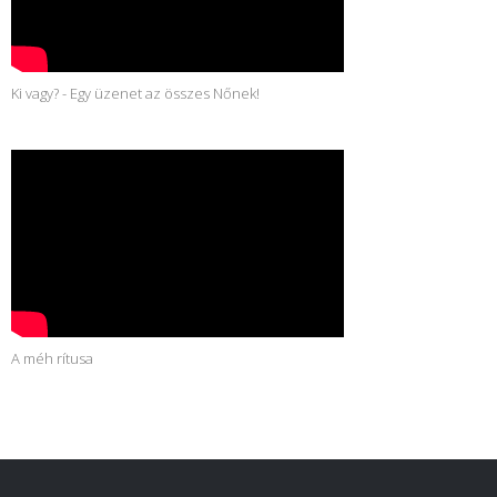
Ki vagy? - Egy üzenet az összes Nőnek!
A méh rítusa