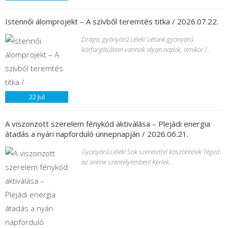
Istennői álomprojekt – A szívből teremtés titka / 2026.07.22.
Drága, gyönyörű Lélek! Létünk gyönyörű
körforgásában vannak olyan napok, amikor l...
22
Jul
A viszonzott szerelem fénykód aktiválása – Plejádi energia
átadás a nyári napforduló ünnepnapján / 2026.06.21.
Gyönyörű Lélek! Sok szeretettel köszöntelek Téged
az online szentélyemben! Kérlek...