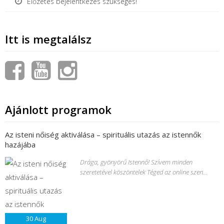
Előzetes bejelentkezés szükséges!
Itt is megtalálsz
Ajánlott programok
Az isteni nőiség aktiválása – spirituális utazás az istennők
hazájába
Drága, gyönyörű Istennő! Szívem minden
szeretetével köszöntelek Téged az online szen...
30
Aug