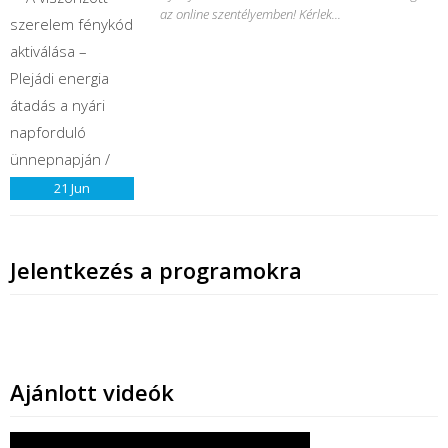
az online szentélyemben! Kérlek...
21
Jun
Jelentkezés a programokra
Ajánlott videók