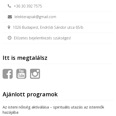
+36 30 392 7575
lelekterapiak@gmail.com
1026 Budapest, Endrődi Sándor utca 65/b
Előzetes bejelentkezés szükséges!
Itt is megtalálsz
Ajánlott programok
Az isteni nőiség aktiválása – spirituális utazás az istennők
hazájába