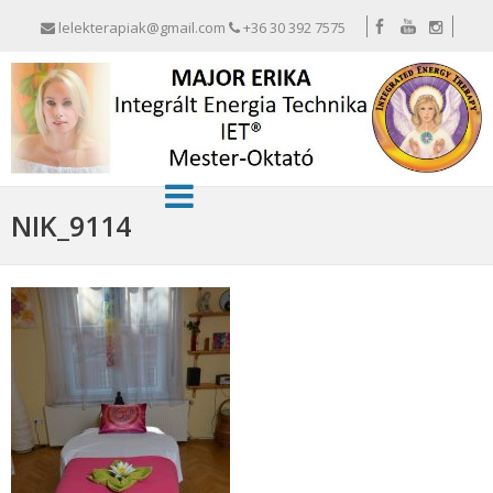
lelekterapiak@gmail.com
+36 30 392 7575
NIK_9114