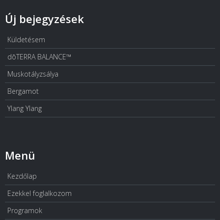
Új bejegyzések
Küldetésem
dōTERRA BALANCE™
Muskotályzsálya
Bergamot
Ylang Ylang
Menü
Kezdőlap
Ezekkel foglalkozom
Programok