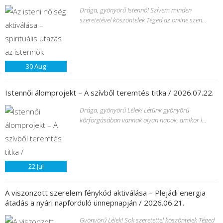
Drága, gyönyörű Istennő! Szívem minden
szeretetével köszöntelek Téged az online szen...
30
Aug
Istennői álomprojekt – A szívből teremtés titka / 2026.07.22.
Drága, gyönyörű Lélek! Létünk gyönyörű
körforgásában vannak olyan napok, amikor l...
22
Jul
A viszonzott szerelem fénykód aktiválása – Plejádi energia
átadás a nyári napforduló ünnepnapján / 2026.06.21.
Gyönyörű Lélek! Sok szeretettel köszöntelek Téged