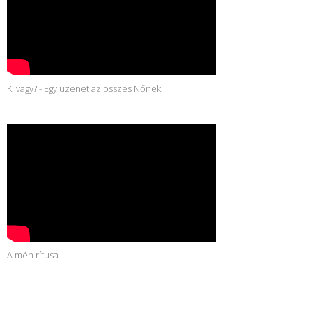
Ki vagy? - Egy üzenet az összes Nőnek!
A méh rítusa