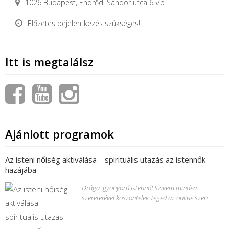
1026 Budapest, Endrődi Sándor utca 65/b
Előzetes bejelentkezés szükséges!
Itt is megtalálsz
Ajánlott programok
Az isteni nőiség aktiválása – spirituális utazás az istennők
hazájába
Drága, gyönyörű Istennő! Szívem minden
szeretetével köszöntelek Téged az online szen...