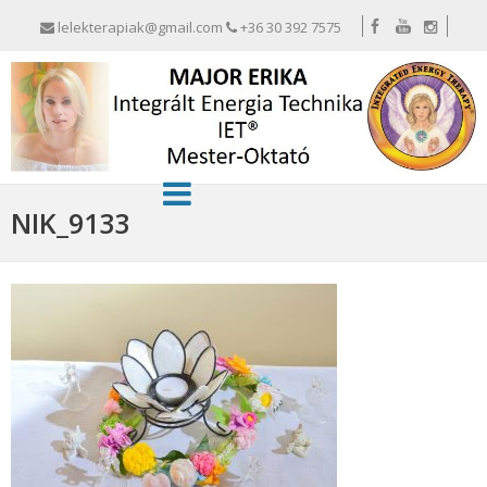
lelekterapiak@gmail.com
+36 30 392 7575
NIK_9133