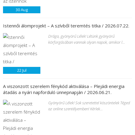
30
Aug
Istennői álomprojekt – A szívből teremtés titka / 2026.07.22.
Drága, gyönyörű Lélek! Létünk gyönyörű
körforgásában vannak olyan napok, amikor l...
22
Jul
A viszonzott szerelem fénykód aktiválása – Plejádi energia
átadás a nyári napforduló ünnepnapján / 2026.06.21.
Gyönyörű Lélek! Sok szeretettel köszöntelek Téged
az online szentélyemben! Kérlek...