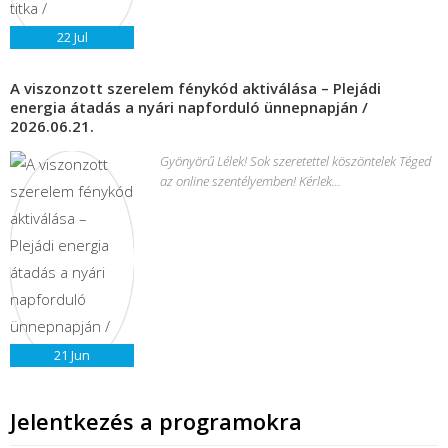
22
Jul
A viszonzott szerelem fénykód aktiválása – Plejádi
energia átadás a nyári napforduló ünnepnapján /
2026.06.21.
Gyönyörű Lélek! Sok szeretettel köszöntelek Téged
az online szentélyemben! Kérlek...
21
Jun
Jelentkezés a programokra