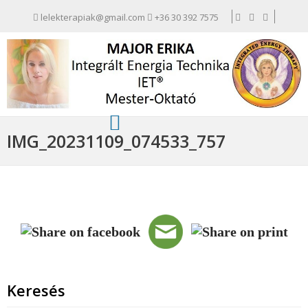
lelekterapiak@gmail.com
+36 30 392 7575
IMG_20231109_074533_757
Keresés