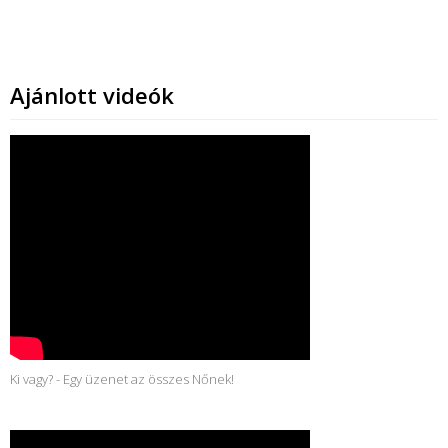
Ajánlott videók
Ki vagy? - Egy üzenet az összes Nőnek!