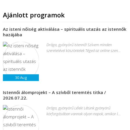
Ajánlott programok
Az isteni nőiség aktiválása – spirituális utazás az istennők
hazájába
Drága, gyönyörű Istennő! Szívem minden
szeretetével köszöntelek Téged az online szen...
30
Aug
Istennői álomprojekt – A szívből teremtés titka /
2026.07.22.
Drága, gyönyörű Lélek! Létünk gyönyörű
körforgásában vannak olyan napok, amikor l...