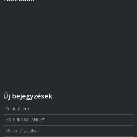
Új bejegyzések
Küldetésem
dōTERRA BALANCE™
Muskotályzsálya