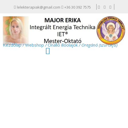
lelekterapiak@gmail.com
+36 30 392 7575
Kezdőlap
/
Webshop
/
Önálló illóolajok
/ Oregánó (szurokfű)