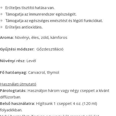
Erőteljes tisztító hatása van.
Támogatja az immunrendszer egészségét.
Támogatja az egészséges emésztést és légúti funkciókat.
Erőteljes antioxidáns.
Aroma:
Növényi, éles, zöld, kámforos
Gyűjtési módszer:
Gőzdesztilláció
Növényi rész:
Levél
Fő hatóanyag:
Carvacrol, thymol
Használati útmutató
Párologtatás:
Használjon három vagy négy cseppet a kívánt
diffúzorban.
Belső használatra:
Hígítsunk 1 cseppet 4 oz. (120 ml)
folyadékban.