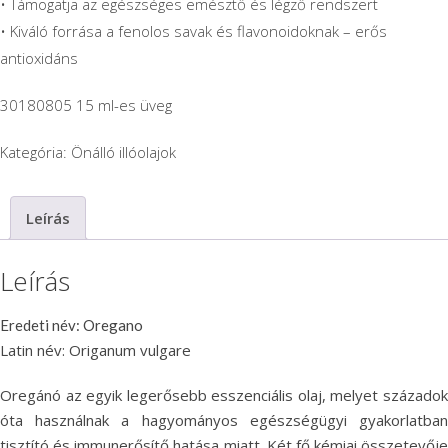
• Támogatja az egészséges emésztő és légző rendszert
• Kiváló forrása a fenolos savak és flavonoidoknak – erős
antioxidáns
30180805 15 ml-es üveg
Kategória:
Önálló illóolajok
Leírás
Leírás
Eredeti név: Oregano
Latin név: Origanum vulgare
Oregánó az egyik legerősebb esszenciális olaj, melyet századok
óta használnak a hagyományos egészségügyi gyakorlatban
tisztító és immunerősítő hatása miatt. Két fő kémiai összetevője