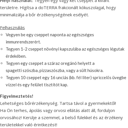
Helyi használat:
Tegyen egy vagy két cseppet a kívánt
területre. Hígítsa a doTERRA frakcionált kókuszolajjal, hogy
minimalizálja a bőr érzékenységének esélyét.
Felhasználás
Vegyen be egy cseppet naponta az egészséges
immunrendszerért.
Tegyen 1-2 cseppet növényi kapszulába az egészséges légutak
érdekében.
Tegyen egy cseppet a száraz oregánó helyett a
spagetti szószba, pizzaszószba, vagy a sült húsokra.
Tegyen 10 cseppet egy 16 unciás (kb. fél liter) spriccelős üvegbe
vízzel és egy felület tisztítót kap.
Figyelmeztetés!
Lehetséges bőrérzékenység. Tartsa távol a gyermekektől!
Ha Ön terhes, ápolás vagy orvosi ellátás alatt áll, forduljon
orvosához! Kerülje a szemmel, a belső fülekkel és az érzékeny
területekkel való érintkezést!