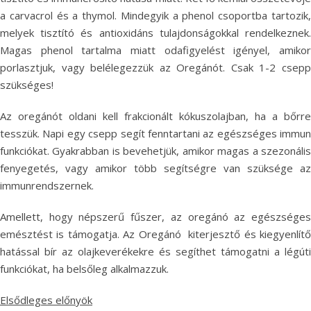
a carvacrol és a thymol. Mindegyik a phenol csoportba tartozik,
melyek tisztító és antioxidáns tulajdonságokkal rendelkeznek.
Magas phenol tartalma miatt odafigyelést igényel, amikor
porlasztjuk, vagy belélegezzük az Oregánót. Csak 1-2 csepp
szükséges!
Az oregánót oldani kell frakcionált kókuszolajban, ha a bőrre
tesszük. Napi egy csepp segít fenntartani az egészséges immun
funkciókat. Gyakrabban is bevehetjük, amikor magas a szezonális
fenyegetés, vagy amikor több segítségre van szüksége az
immunrendszernek.
Amellett, hogy népszerű fűszer, az oregánó az egészséges
emésztést is támogatja. Az Oregánó kiterjesztő és kiegyenlítő
hatással bír az olajkeverékekre és segíthet támogatni a légúti
funkciókat, ha belsőleg alkalmazzuk.
Elsődleges előnyök