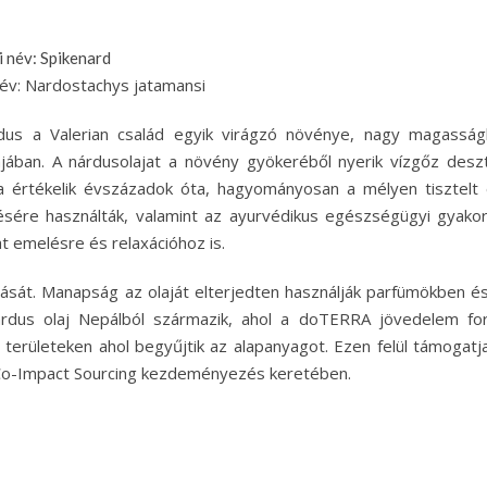
i név: Spikenard
név: Nardostachys jatamansi
dus a Valerian család egyik virágzó növénye, nagy magasság
jában. A nárdusolajat a növény gyökeréből nyerik vízgőz desztil
a értékelik évszázadok óta, hagyományosan a mélyen tisztelt
ésére használták, valamint az ayurvédikus egészségügyi gyakor
t emelésre és relaxációhoz is.
lását. Manapság az olaját elterjedten használják parfümökben és
nárdus olaj Nepálból származik, ahol a doTERRA jövedelem fo
li területeken ahol begyűjtik az alapanyagot. Ezen felül támogatja
 Co-Impact Sourcing kezdeményezés keretében.