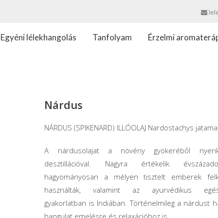
lel
Egyéni lélekhangolás
Tanfolyam
Érzelmi aromaterá
Nárdus
NÁRDUS (SPIKENARD) ILLÓOLAJ Nardostachys jatama
A nárdusolajat a növény gyökeréből nyerik
desztillációval. Nagyra értékelik évszáza
hagyományosan a mélyen tisztelt emberek fel
használták, valamint az ayurvédikus egész
gyakorlatban is Indiában. Történelmileg a nárdust h
hangulat emelésre és relaxációhoz is