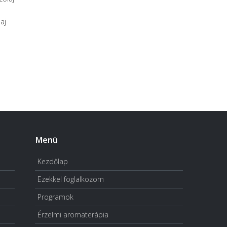
aj
Menü
Kezdőlap
Ezekkel foglalkozom
Programok
Érzelmi aromaterápia