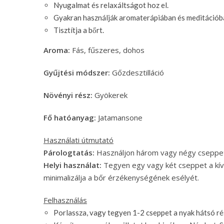
Nyugalmat és relaxáltságot hoz el.
Gyakran használják aromaterápiában és meditációba
Tisztítja a bőrt.
Aroma:
Fás, fűszeres, dohos
Gyűjtési módszer:
Gőzdesztilláció
Növényi rész:
Gyökerek
Fő hatóanyag:
Jatamansone
Használati útmutató
Párologtatás:
Használjon három vagy négy cseppet 
Helyi használat:
Tegyen egy vagy két cseppet a kívá
minimalizálja a bőr érzékenységének esélyét.
Felhasználás
Porlassza, vagy tegyen 1-2 cseppet a nyak hátsó ré