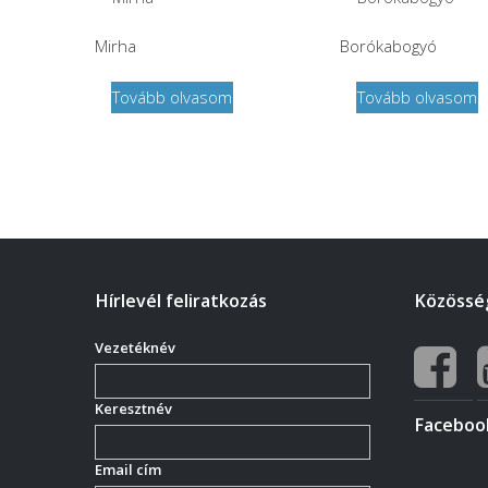
Mirha
Borókabogyó
Tovább olvasom
Tovább olvasom
Hírlevél feliratkozás
Közösség
Vezetéknév
Keresztnév
Faceboo
Email cím