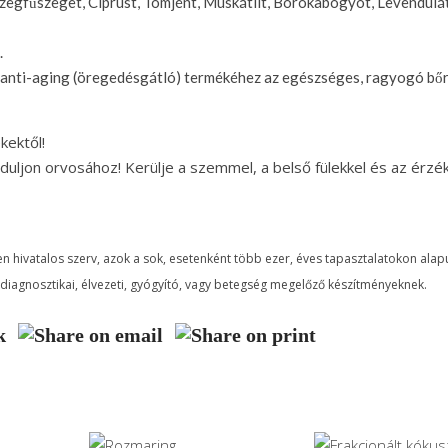
Szegfűszeget, Ciprust, Tömjént, Muskátlit, Bórokabogyót, Levendulát
.
y anti-aging (öregedésgátló) termékéhez az egészséges, ragyogó bőr
kektől!
orduljon orvosához! Kerülje a szemmel, a belső fülekkel és az érzé
n hivatalos szerv, azok a sok, esetenként több ezer, éves tapasztalatokon alap
diagnosztikai, élvezeti, gyógyító, vagy betegség megelőző készítményeknek.