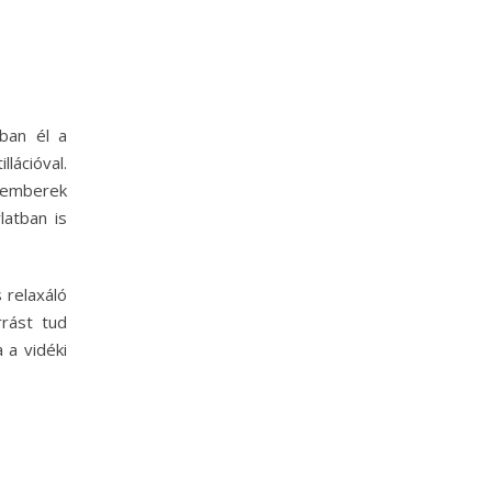
ban él a
lációval.
 emberek
latban is
 relaxáló
rrást tud
 a vidéki