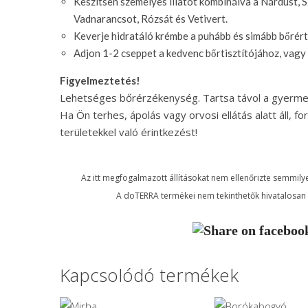
Készítsen személyes illatot kombinálva a Nárdust, 
Vadnarancsot, Rózsát és Vetivert.
Keverje hidratáló krémbe a puhább és simább bőrért
Adjon 1-2 cseppet a kedvenc bőrtisztítójához, vag
Figyelmeztetés!
Lehetséges bőrérzékenység. Tartsa távol a gyerme
Ha Ön terhes, ápolás vagy orvosi ellátás alatt áll, f
területekkel való érintkezést!
Az itt megfogalmazott állításokat nem ellenőrizte semmilye
A doTERRA termékei nem tekinthetők hivatalosan 
Kapcsolódó termékek