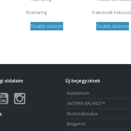
Rozmaring
Frakcionált kókuszol
Tovább olvasom
Tovább olvasom
i oldalaim
Új bejegyzések
Küldetésem
dōTERRA BALANCE™
k
Muskotályzsálya
Bergamot