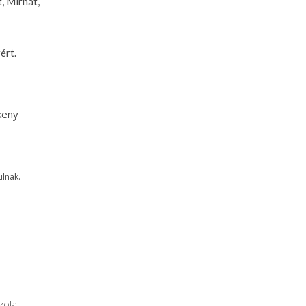
, Mirhát,
ért.
keny
ulnak.