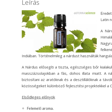
Leírás
Eredet
Latin 
A Nár
Himalá
Nagyr
felken
Indiában. Történelmileg a nárdust használták hangula
A Nárdus elősegíti a tiszta, egészséges bőr kialaku
masszázsolajokban a fás, dohos illata miatt. A 
biztosítani az aratóknak és a desztillálóknak a távo
közösségeket különböző fejlesztési projektekkel a
Elsődleges előnyök
Felemelő aroma.