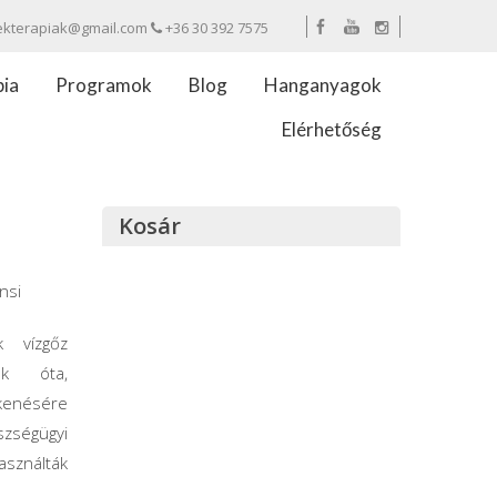
ekterapiak@gmail.com
+36 30 392 7575
pia
Programok
Blog
Hanganyagok
Elérhetőség
Kosár
nsi
 vízgőz
dok óta,
kenésére
ségügyi
asználták