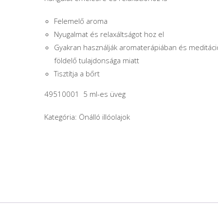
Felemelő aroma
Nyugalmat és relaxáltságot hoz el
Gyakran használják aromaterápiában és meditác
földelő tulajdonsága miatt
Tisztítja a bőrt
49510001 5 ml-es üveg
Kategória:
Önálló illóolajok