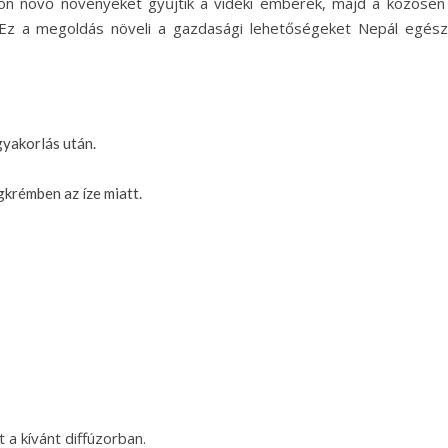
don növő növényeket gyűjtik a vidéki emberek, majd a közösen 
at. Ez a megoldás növeli a gazdasági lehetőségeket Nepál egész
yakorlás után.
krémben az íze miatt.
a kívánt diffúzorban.