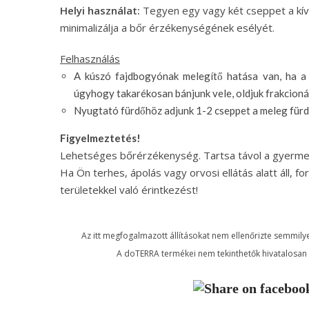
Helyi használat:
Tegyen egy vagy két cseppet a kívá
minimalizálja a bőr érzékenységének esélyét.
Felhasználás
A kúszó fajdbogyónak melegítő hatása van, ha a 
úgyhogy takarékosan bánjunk vele, oldjuk frakcion
Nyugtató fürdőhöz adjunk 1-2 cseppet a meleg fürd
Figyelmeztetés!
Lehetséges bőrérzékenység. Tartsa távol a gyerme
Ha Ön terhes, ápolás vagy orvosi ellátás alatt áll, f
területekkel való érintkezést!
Az itt megfogalmazott állításokat nem ellenőrizte semmilye
A doTERRA termékei nem tekinthetők hivatalosan 