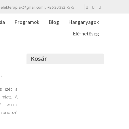
lelekterapiak@gmail.com
+36 30 392 7575
pia
Programok
Blog
Hanganyagok
Elérhetőség
Kosár
s
s ízét a
 miatt. A
l sokkal
különböző