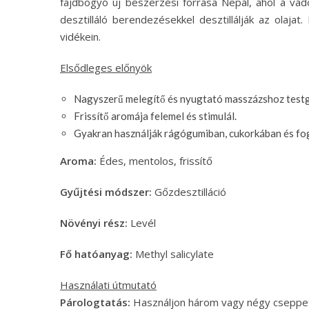
fajdbogyó új beszerzési forrása Nepál, ahol a va
desztilláló berendezésekkel desztillálják az olaj
vidékein.
Elsődleges előnyök
Nagyszerű melegítő és nyugtató masszázshoz testg
Frissítő aromája felemel és stimulál.
Gyakran használják rágógumiban, cukorkában és fog
Aroma:
Édes, mentolos, frissítő
Gyűjtési módszer:
Gőzdesztilláció
Növényi rész:
Levél
Fő hatóanyag:
Methyl salicylate
Használati útmutató
Párologtatás:
Használjon három vagy négy cseppet 