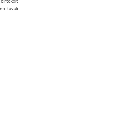
birtokolt
en távoli