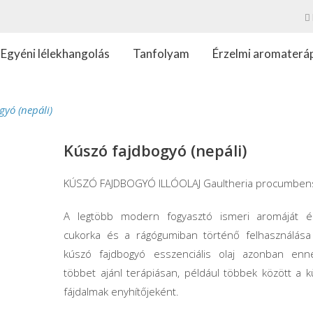
Egyéni lélekhangolás
Tanfolyam
Érzelmi aromaterá
gyó (nepáli)
Kúszó fajdbogyó (nepáli)
KÚSZÓ FAJDBOGYÓ ILLÓOLAJ Gaultheria procumben
A legtöbb modern fogyasztó ismeri aromáját é
cukorka és a rágógumiban történő felhasználása
kúszó fajdbogyó esszenciális olaj azonban enné
többet ajánl terápiásan, például többek között a 
fájdalmak enyhítőjeként.