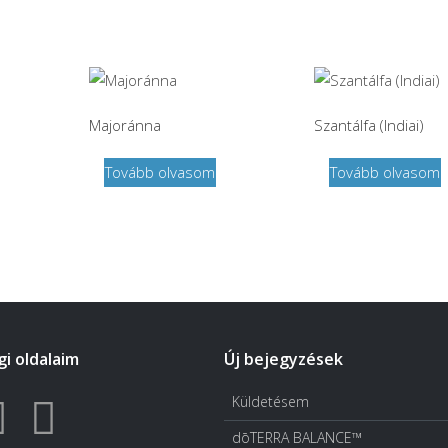
Majoránna
Szantálfa (Indiai)
Tovább olvasom
Tovább olvasom
i oldalaim
Új bejegyzések
Küldetésem
dōTERRA BALANCE™