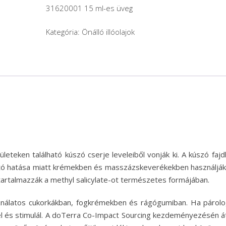
31620001 15 ml-es üveg
Kategória:
Önálló illóolajok
ületeken található kúszó cserje leveleiből vonják ki. A kúszó faj
tató hatása miatt krémekben és masszázskeverékekben használják
tartalmazzák a methyl salicylate-ot természetes formájában.
sználatos cukorkákban, fogkrémekben és rágógumiban. Ha párolo
el és stimulál. A doTerra Co-Impact Sourcing kezdeményezésén á