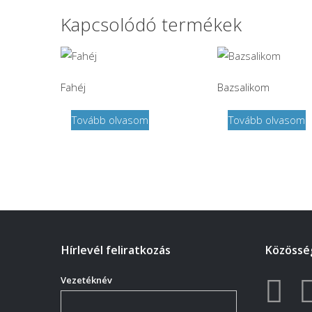
Kapcsolódó termékek
Fahéj
Bazsalikom
Tovább olvasom
Tovább olvasom
Hírlevél feliratkozás
Közösség
Vezetéknév