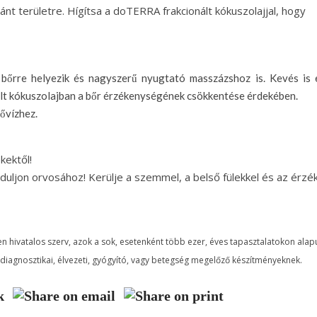
nt területre. Hígítsa a doTERRA frakcionált kókuszolajjal, hogy
bőrre helyezik és nagyszerű nyugtató masszázshoz is. Kevés is 
ált kókuszolajban a bőr érzékenységének csökkentése érdekében.
ővízhez.
kektől!
orduljon orvosához! Kerülje a szemmel, a belső fülekkel és az érzé
n hivatalos szerv, azok a sok, esetenként több ezer, éves tapasztalatokon alap
diagnosztikai, élvezeti, gyógyító, vagy betegség megelőző készítményeknek.