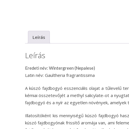
Leírás
Leírás
Eredeti név: Wintergreen (Nepalese)
Latin név: Gaultheria fragrantissima
A kúszó fajdbogyó esszenciális olajat a tűlevelű ter
kémiai összetevőjét a methyl salicylate-ot a nyug
fajdbogyó és a nyír az egyetlen növények, amelyek 
Illatosítóként kis mennyiségű kúszó fajdbogyó ha
kúszó fajdbogyónak frissítő aromája van, ami felem