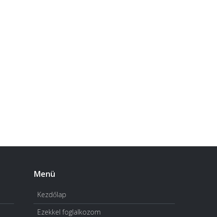
Menü
Kezdőlap
Ezekkel foglalkozom