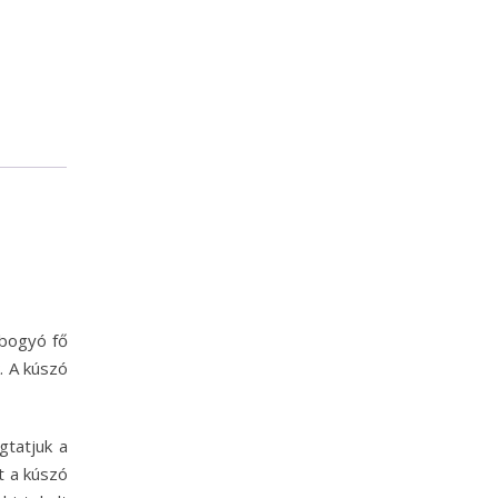
dbogyó fő
. A kúszó
gtatjuk a
t a kúszó