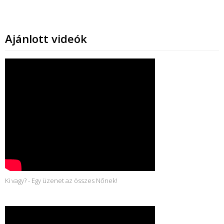
Ajánlott videók
Ki vagy? - Egy üzenet az összes Nőnek!