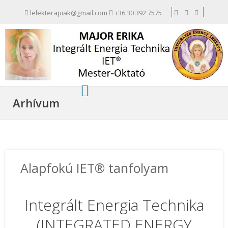
lelekterapiak@gmail.com
+36 30 392 7575
Arhívum
Alapfokú IET® tanfolyam
Integrált Energia Technika
(INTEGRATED ENERGY