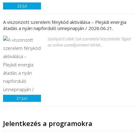
22
Jul
A viszonzott szerelem fénykód aktiválása – Plejádi energia
átadás a nyári napforduló ünnepnapján / 2026.06.21.
Gyönyörű Lélek! Sok szeretettel köszöntelek Téged
az online szentélyemben! Kérlek...
21
Jun
Jelentkezés a programokra