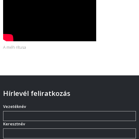
A méh rítusa
Hírlevél feliratkozás
Vezetéknév
Keresztnév