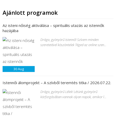
Ajánlott programok
Az isteni nőiség aktiválása – spirituális utazás az istennők
hazájába
Drága, gyönyörű Istennő! Szívem minden
szeretetével köszöntelek Téged az online szen...
30
Aug
Istennői álomprojekt – A szívből teremtés titka / 2026.07.22.
Drága, gyönyörű Lélek! Létünk gyönyörű
körforgásában vannak olyan napok, amikor l...