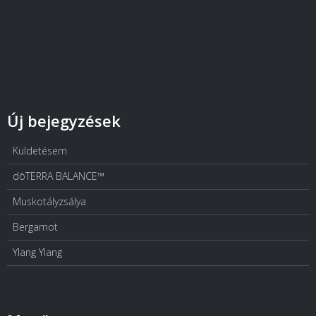
Új bejegyzések
Küldetésem
dōTERRA BALANCE™
Muskotályzsálya
Bergamot
Ylang Ylang