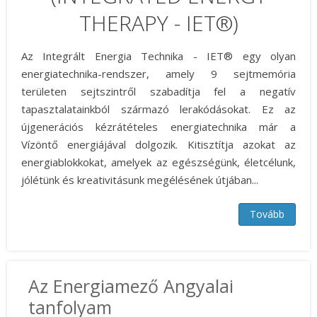
THERAPY - IET®)
Az Integrált Energia Technika - IET® egy olyan
energiatechnika-rendszer, amely 9 sejtmemória
területen sejtszintről szabadítja fel a negatív
tapasztalatainkból származó lerakódásokat. Ez az
újgenerációs kézrátételes energiatechnika már a
Vízöntő energiájával dolgozik. Kitisztítja azokat az
energiablokkokat, amelyek az egészségünk, életcélunk,
jólétünk és kreativitásunk megélésének útjában...
Tovább
Az Energiamező Angyalai
tanfolyam