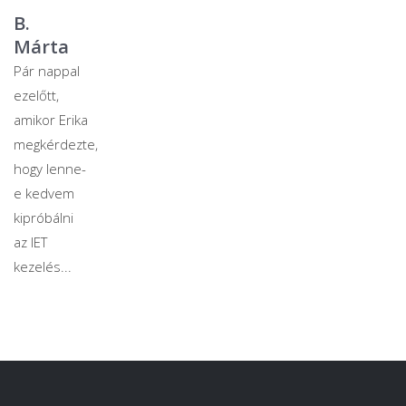
B.
Márta
Pár nappal
ezelőtt,
amikor Erika
megkérdezte,
hogy lenne-
e kedvem
kipróbálni
az IET
kezelés...