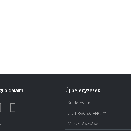
i oldalaim
Új bejegyzések
Küldetésem
dōTERRA BALANCE™
k
Muskotályzsálya