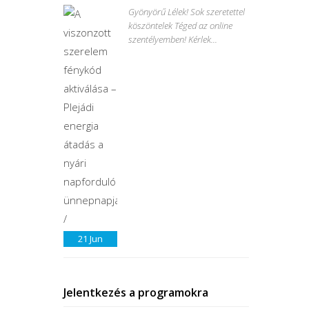
Gyönyörű Lélek! Sok szeretettel
köszöntelek Téged az online
szentélyemben! Kérlek...
21
Jun
Jelentkezés a programokra