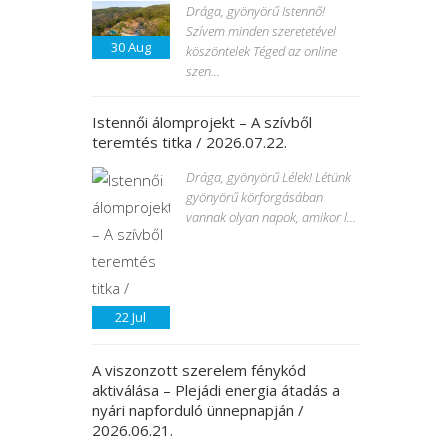
Drága, gyönyörű Istennő!
Szívem minden szeretetével
30
Aug
köszöntelek Téged az online
szen...
Istennői álomprojekt – A szívből
teremtés titka / 2026.07.22.
Drága, gyönyörű Lélek! Létünk
gyönyörű körforgásában
vannak olyan napok, amikor l...
22
Jul
A viszonzott szerelem fénykód
aktiválása – Plejádi energia átadás a
nyári napforduló ünnepnapján /
2026.06.21.