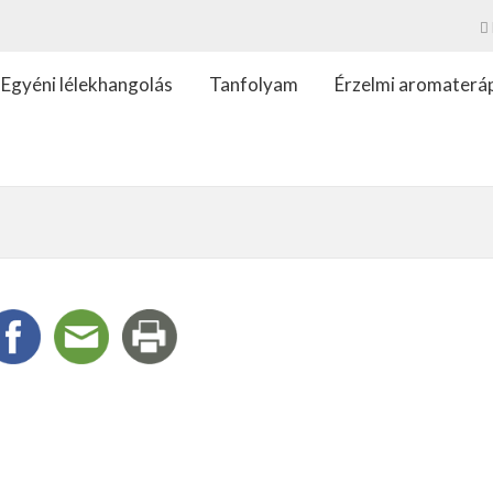
Egyéni lélekhangolás
Tanfolyam
Érzelmi aromaterá