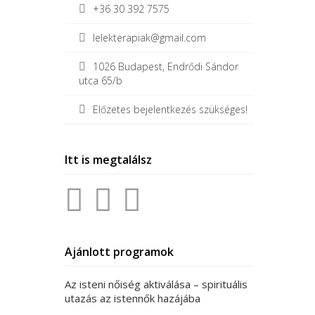
+36 30 392 7575
lelekterapiak@gmail.com
1026 Budapest, Endrődi Sándor
utca 65/b
Előzetes bejelentkezés szükséges!
Itt is megtalálsz
Ajánlott programok
Az isteni nőiség aktiválása – spirituális
utazás az istennők hazájába