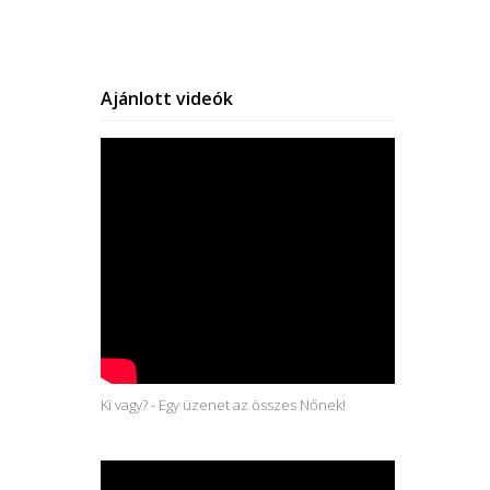
Ajánlott videók
Ki vagy? - Egy üzenet az összes Nőnek!