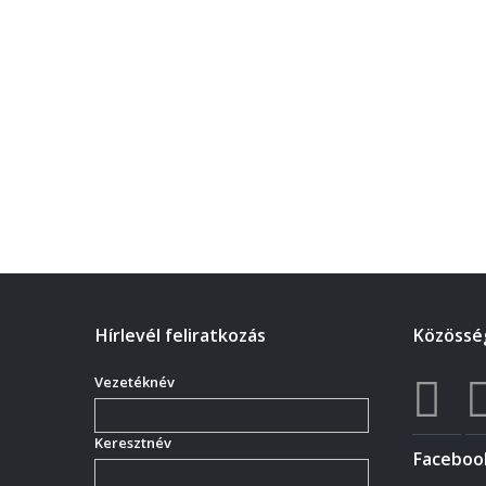
Hírlevél feliratkozás
Közösség
Vezetéknév
Keresztnév
Faceboo