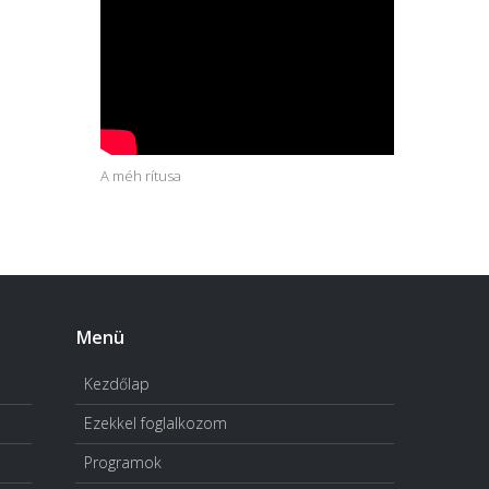
A méh rítusa
Menü
Kezdőlap
Ezekkel foglalkozom
Programok