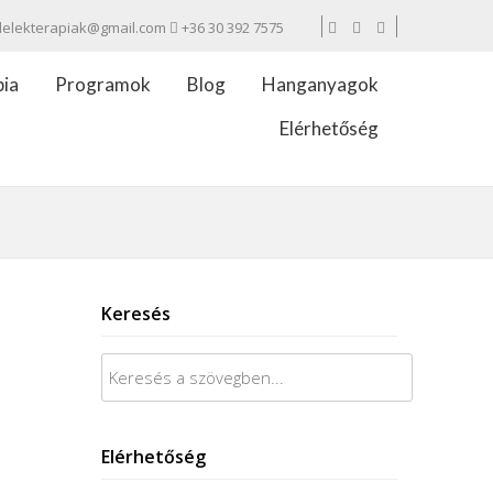
lelekterapiak@gmail.com
+36 30 392 7575
pia
Programok
Blog
Hanganyagok
Elérhetőség
Keresés
Post
Keresés:
LOGO
TWO
→
navigation
Elérhetőség