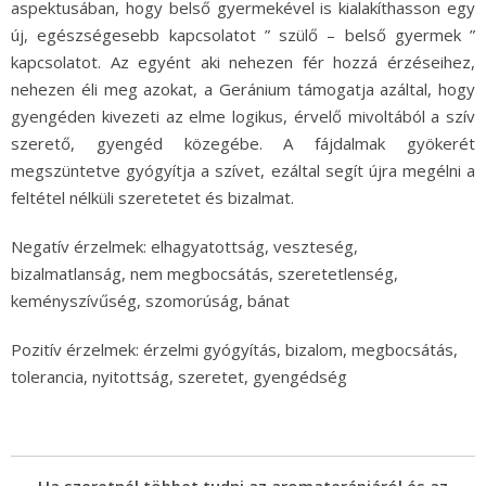
aspektusában, hogy belső gyermekével is kialakíthasson egy
új, egészségesebb kapcsolatot ” szülő – belső gyermek ”
kapcsolatot. Az egyént aki nehezen fér hozzá érzéseihez,
nehezen éli meg azokat, a Geránium támogatja azáltal, hogy
gyengéden kivezeti az elme logikus, érvelő mivoltából a szív
szerető, gyengéd közegébe. A fájdalmak gyökerét
megszüntetve gyógyítja a szívet, ezáltal segít újra megélni a
feltétel nélküli szeretetet és bizalmat.
Negatív érzelmek: elhagyatottság, veszteség,
bizalmatlanság, nem megbocsátás, szeretetlenség,
keményszívűség, szomorúság, bánat
Pozitív érzelmek: érzelmi gyógyítás, bizalom, megbocsátás,
tolerancia, nyitottság, szeretet, gyengédség