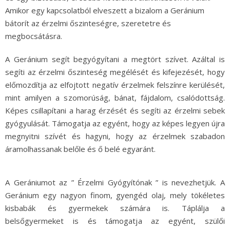
Amikor egy kapcsolatból elveszett a bizalom a Geránium
bátorít az érzelmi őszinteségre, szeretetre és
megbocsátásra.
A Geránium segít begyógyítani a megtört szívet. Azáltal is
segíti az érzelmi őszinteség megélését és kifejezését, hogy
előmozdítja az elfojtott negatív érzelmek felszínre kerülését,
mint amilyen a szomorúság, bánat, fájdalom, csalódottság.
Képes csillapítani a harag érzését és segíti az érzelmi sebek
gyógyulását. Támogatja az egyént, hogy az képes legyen újra
megnyitni szívét és hagyni, hogy az érzelmek szabadon
áramolhassanak belőle és ő belé egyaránt.
A Gerániumot az ” Érzelmi Gyógyítónak ” is nevezhetjük. A
Geránium egy nagyon finom, gyengéd olaj, mely tökéletes
kisbabák és gyermekek számára is. Táplálja a
belsőgyermeket is és támogatja az egyént, szülői