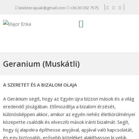
lelekterapiak@gmail.com
+36 30 392 7575
Geranium (Muskátli)
A SZERETET ÉS A BIZALOM OLAJA
A Geránium segít, hogy az Egyén újra bízzon mások és a világ
eredendő jóságában. Előmozdítja a bizalom érzését,
különösképpen akkor, amikor az egyén nehéz életkörülményei
közepette csalódik és elveszíti mások iránti bizalmát. Segít,
hogy új alapokra építhesse anyjával, apjával való kapcsolatát,
és egy biztosabb, erősebb köteléket alakíthasson ki velük.