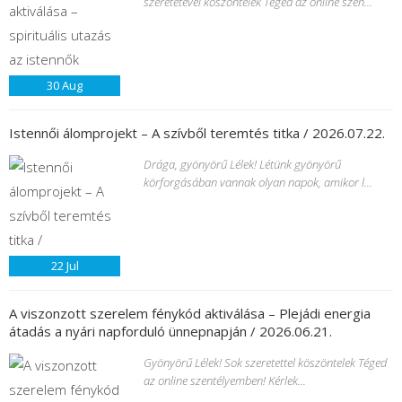
szeretetével köszöntelek Téged az online szen...
30
Aug
Istennői álomprojekt – A szívből teremtés titka / 2026.07.22.
Drága, gyönyörű Lélek! Létünk gyönyörű
körforgásában vannak olyan napok, amikor l...
22
Jul
A viszonzott szerelem fénykód aktiválása – Plejádi energia
átadás a nyári napforduló ünnepnapján / 2026.06.21.
Gyönyörű Lélek! Sok szeretettel köszöntelek Téged
az online szentélyemben! Kérlek...