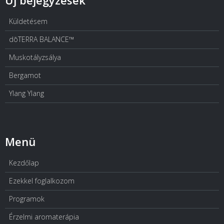
Új bejegyzések
Küldetésem
dōTERRA BALANCE™
Muskotályzsálya
Bergamot
Ylang Ylang
Menü
Kezdőlap
Ezekkel foglalkozom
Programok
Érzelmi aromaterápia