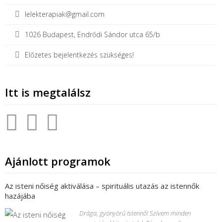
lelekterapiak@gmail.com
1026 Budapest, Endrődi Sándor utca 65/b
Előzetes bejelentkezés szükséges!
Itt is megtalálsz
Ajánlott programok
Az isteni nőiség aktiválása – spirituális utazás az istennők
hazájába
Drága, gyönyörű Istennő! Szívem minden