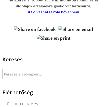
Ha szeretnél többet tudni az aromaterápiáról és az
illóolajok érzelmekre gyakorolt hatásairól,
itt olvashatsz róla bővebben
!
Keresés
Keresés:
Elérhetőség
+36 30 392 7575