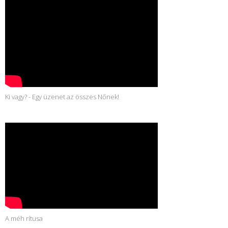
Ki vagy? - Egy üzenet az összes Nőnek!
A méh rítusa