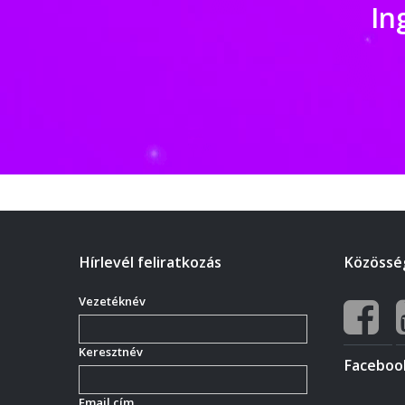
In
Hírlevél feliratkozás
Közösség
Vezetéknév
Keresztnév
Faceboo
Email cím