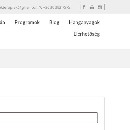
ekterapiak@gmail.com
+36 30 392 7575
pia
Programok
Blog
Hanganyagok
Elérhetőség