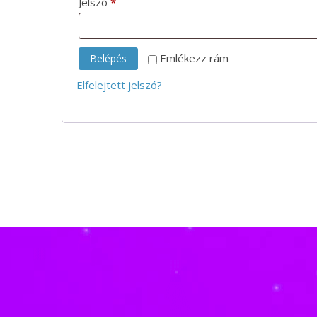
Kötelező
Jelszó
*
Emlékezz rám
Belépés
Elfelejtett jelszó?