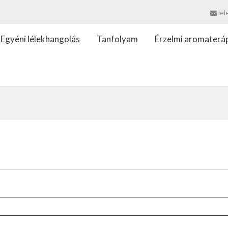
lel
Egyéni lélekhangolás
Tanfolyam
Érzelmi aromaterá