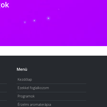
gok
Menü
Kezdőlap
Ezekkel foglalkozom
Programok
Érzelmi aromaterápia