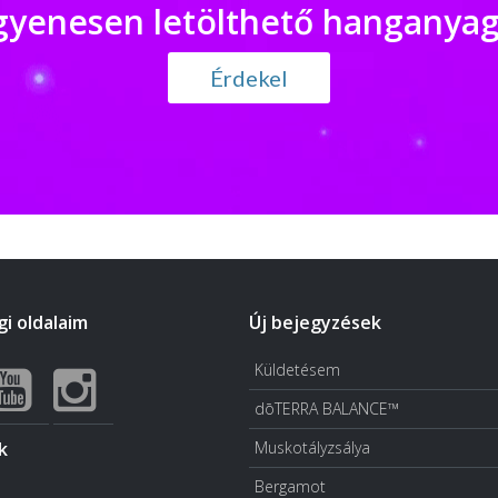
gyenesen letölthető hanganya
Érdekel
i oldalaim
Új bejegyzések
Küldetésem
dōTERRA BALANCE™
k
Muskotályzsálya
Bergamot