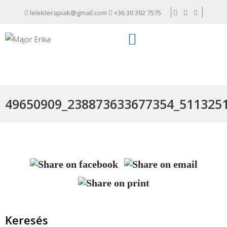
lelekterapiak@gmail.com
+36 30 392 7575
49650909_238873633677354_511325
Keresés