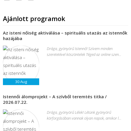
Ajánlott programok
Az isteni nőiség aktiválása – spirituális utazás az istennők
hazájába
Drága, gyönyörű Istennő! Szívem minden
szeretetével köszöntelek Téged az online szen...
30
Aug
Istennői álomprojekt – A szívből teremtés titka /
2026.07.22.
Drága, gyönyörű Lélek! Létünk gyönyörű
körforgásában vannak olyan napok, amikor l...