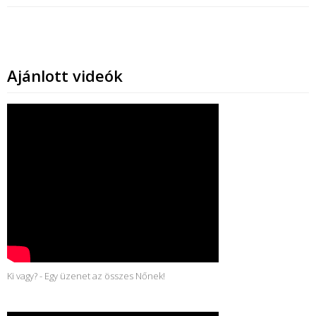
Ajánlott videók
Ki vagy? - Egy üzenet az összes Nőnek!