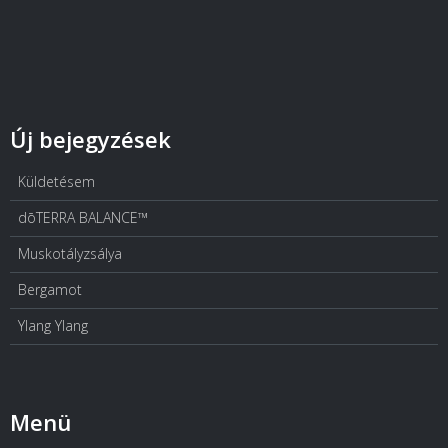
Új bejegyzések
Küldetésem
dōTERRA BALANCE™
Muskotályzsálya
Bergamot
Ylang Ylang
Menü