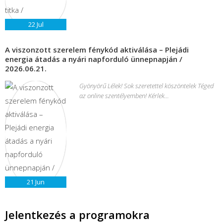
22
Jul
A viszonzott szerelem fénykód aktiválása – Plejádi
energia átadás a nyári napforduló ünnepnapján /
2026.06.21.
Gyönyörű Lélek! Sok szeretettel köszöntelek Téged
az online szentélyemben! Kérlek...
21
Jun
Jelentkezés a programokra