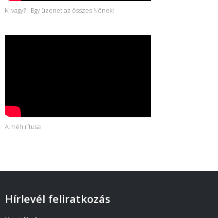
Ki vagy? - Egy üzenet az összes Nőnek!
A méh rítusa
Hírlevél feliratkozás