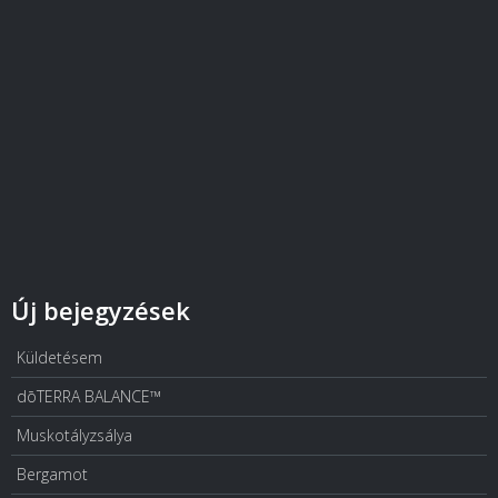
Új bejegyzések
Küldetésem
dōTERRA BALANCE™
Muskotályzsálya
Bergamot