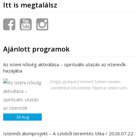
Itt is megtalálsz
Ajánlott programok
Az isteni nőiség aktiválása – spirituális utazás az istennők
hazájába
Drága, gyönyörű Istennő! Szívem minden
szeretetével köszöntelek Téged az online szen...
30
Aug
Istennői álomprojekt – A szívből teremtés titka / 2026.07.22.