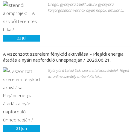
Drága, gyönyörű Lélek! Létünk gyönyörű
körforgásában vannak olyan napok, amikor l...
22
Jul
A viszonzott szerelem fénykód aktiválása – Plejádi energia
átadás a nyári napforduló ünnepnapján / 2026.06.21.
Gyönyörű Lélek! Sok szeretettel köszöntelek Téged
az online szentélyemben! Kérlek...
21
Jun