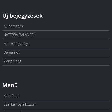
Új bejegyzések
Küldetésem
dōTERRA BALANCE™
Muskotályzsálya
Bergamot
Ylang Ylang
Menü
Kezdőlap
Ezekkel foglalkozom