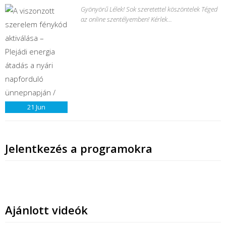
Gyönyörű Lélek! Sok szeretettel köszöntelek Téged
az online szentélyemben! Kérlek...
21
Jun
Jelentkezés a programokra
Ajánlott videók