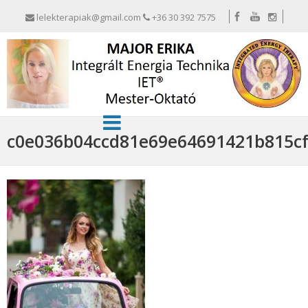
lelekterapiak@gmail.com
+36 30 392 7575
c0e036b04ccd81e69e64691421b815c