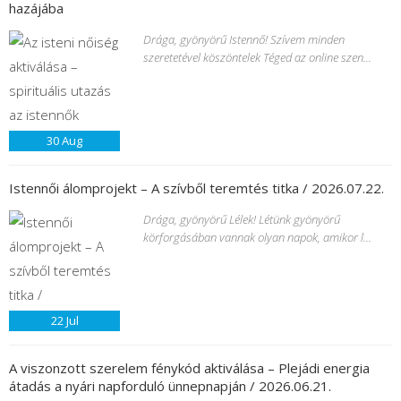
hazájába
Drága, gyönyörű Istennő! Szívem minden
szeretetével köszöntelek Téged az online szen...
30
Aug
Istennői álomprojekt – A szívből teremtés titka / 2026.07.22.
Drága, gyönyörű Lélek! Létünk gyönyörű
körforgásában vannak olyan napok, amikor l...
22
Jul
A viszonzott szerelem fénykód aktiválása – Plejádi energia
átadás a nyári napforduló ünnepnapján / 2026.06.21.