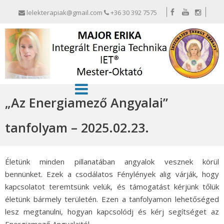
lelekterapiak@gmail.com
+36 30 392 7575
„Az Energiamező Angyalai”
tanfolyam – 2025.02.23.
Életünk minden pillanatában angyalok vesznek körül
bennünket. Ezek a csodálatos Fénylények alig várják, hogy
kapcsolatot teremtsünk velük, és támogatást kérjünk tőlük
életünk bármely területén. Ezen a tanfolyamon lehetőséged
lesz megtanulni, hogyan kapcsolódj és kérj segítséget az