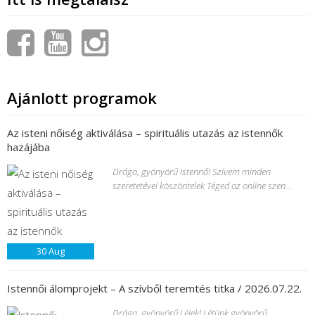
Ajánlott programok
Az isteni nőiség aktiválása – spirituális utazás az istennők
hazájába
Drága, gyönyörű Istennő! Szívem minden
szeretetével köszöntelek Téged az online szen...
30
Aug
Istennői álomprojekt – A szívből teremtés titka / 2026.07.22.
Drága, gyönyörű Lélek! Létünk gyönyörű