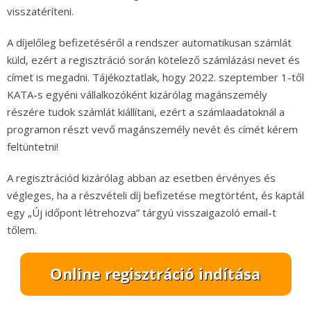
visszatéríteni.
A díjelőleg befizetéséről a rendszer automatikusan számlát
küld, ezért a regisztráció során kötelező számlázási nevet és
címet is megadni. Tájékoztatlak, hogy 2022. szeptember 1-től
KATA-s egyéni vállalkozóként kizárólag magánszemély
részére tudok számlát kiállítani, ezért a számlaadatoknál a
programon részt vevő magánszemély nevét és címét kérem
feltüntetni!
A regisztrációd kizárólag abban az esetben érvényes és
végleges, ha a részvételi díj befizetése megtörtént, és kaptál
egy „Új időpont létrehozva” tárgyú visszaigazoló email-t
tőlem.