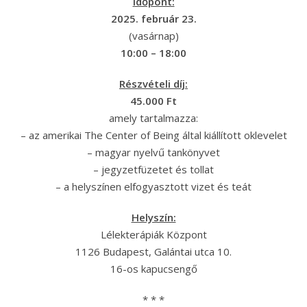
Időpont:
2025. február 23.
(vasárnap)
10:00 – 18:00
Részvételi díj:
45.000 Ft
amely tartalmazza:
– az amerikai The Center of Being által kiállított oklevelet
– magyar nyelvű tankönyvet
– jegyzetfüzetet és tollat
– a helyszínen elfogyasztott vizet és teát
Helyszín:
Lélekterápiák Központ
1126 Budapest, Galántai utca 10.
16-os kapucsengő
* * *