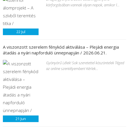
körforgásában vannak olyan napok, amikor l...
22
Jul
A viszonzott szerelem fénykód aktiválása – Plejádi energia
átadás a nyári napforduló ünnepnapján / 2026.06.21.
Gyönyörű Lélek! Sok szeretettel köszöntelek Téged
az online szentélyemben! Kérlek...
21
Jun