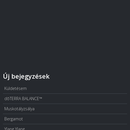
Új bejegyzések
Küldetésem
dōTERRA BALANCE™
Muskotályzsálya
Bergamot
Ylang Ylang