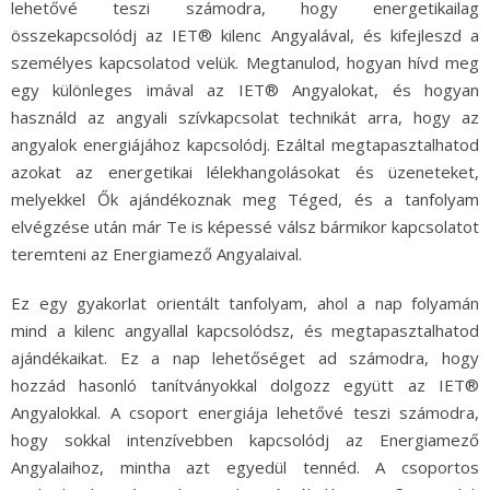
lehetővé teszi számodra, hogy energetikailag
összekapcsolódj az IET® kilenc Angyalával, és kifejleszd a
személyes kapcsolatod velük. Megtanulod, hogyan hívd meg
egy különleges imával az IET® Angyalokat, és hogyan
használd az angyali szívkapcsolat technikát arra, hogy az
angyalok energiájához kapcsolódj. Ezáltal megtapasztalhatod
azokat az energetikai lélekhangolásokat és üzeneteket,
melyekkel Ők ajándékoznak meg Téged, és a tanfolyam
elvégzése után már Te is képessé válsz bármikor kapcsolatot
teremteni az Energiamező Angyalaival.
Ez egy gyakorlat orientált tanfolyam, ahol a nap folyamán
mind a kilenc angyallal kapcsolódsz, és megtapasztalhatod
ajándékaikat. Ez a nap lehetőséget ad számodra, hogy
hozzád hasonló tanítványokkal dolgozz együtt az IET®
Angyalokkal. A csoport energiája lehetővé teszi számodra,
hogy sokkal intenzívebben kapcsolódj az Energiamező
Angyalaihoz, mintha azt egyedül tennéd. A csoportos