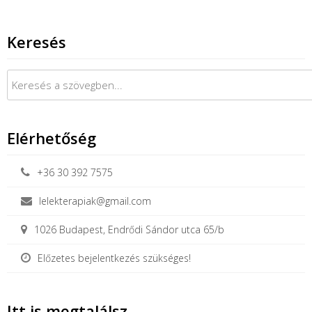
Keresés
Keresés:
Elérhetőség
+36 30 392 7575
lelekterapiak@gmail.com
1026 Budapest, Endrődi Sándor utca 65/b
Előzetes bejelentkezés szükséges!
Itt is megtalálsz