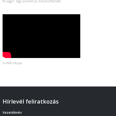
Ki vagy? - Egy üzenet az összes Nőnek!
A méh rítusa
Hírlevél feliratkozás
Vezetéknév