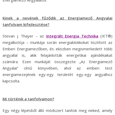
Energiamező Angyalaitól.
Kinek a nevének fűződik az Energiamező Angyalai
tanfolyam kifejlesztése?
Stevan J. Thayer – az
Integrált Energia Technika
(IET®)
megalkotója – munkája során energiablokkokat tisztított az
Emberi Energiamezőben, és eközben megismerkedett több
angyallal is, akik felajánlották energetikai ajándékaikat
számára. Ezen munkáját összegezte „Az Energiamező
Angyalai” című könyvében, ahol az emberi test
energiamezejének egy-egy területét egy-egy angyalhoz
kapcsolta.
Mi történik a tanfolyamon?
Egy négy lépésből álló módszert tanítok meg neked, amely