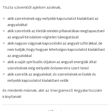
Tiszta szívemből ajánlom azoknak,
akik szeretnének egy mélyebb kapcsolatot kialakítani az
angyalokkal
akik szeretnék az életük minden pillanatában megtapasztani
az angyali birodalom végtelen támogatását
akik nagyon vágynak kapcsolódni az angyali szférákkal, de
nem tudják, hogy hogyan lehetséges kapcsolatot kialakítani
az angyalokkal
akik a saját spirituális útjukon az angyali energiák által
szeretnének még mélyebb önismeretre szert tenni
akik szeretik az angyalokat, és szeretnének erősebb és
mélyebb kapcsolatot kialakítani velük
és mindenki másnak, akit az Energiamező Angyalai hozzám
irányítanak!