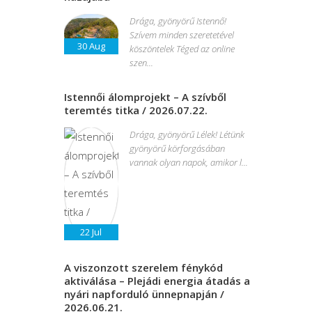
Drága, gyönyörű Istennő!
Szívem minden szeretetével
30
Aug
köszöntelek Téged az online
szen...
Istennői álomprojekt – A szívből
teremtés titka / 2026.07.22.
Drága, gyönyörű Lélek! Létünk
gyönyörű körforgásában
vannak olyan napok, amikor l...
22
Jul
A viszonzott szerelem fénykód
aktiválása – Plejádi energia átadás a
nyári napforduló ünnepnapján /
2026.06.21.