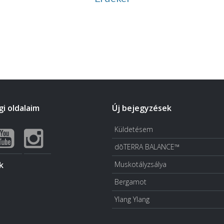
i oldalaim
Új bejegyzések
Küldetésem
dōTERRA BALANCE™
k
Muskotályzsálya
Bergamot
Ylang Ylang