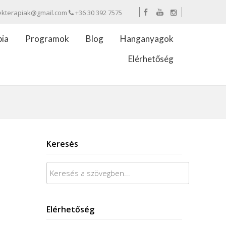
ekterapiak@gmail.com
+36 30 392 7575
pia
Programok
Blog
Hanganyagok
Elérhetőség
Keresés
Keresés:
Elérhetőség