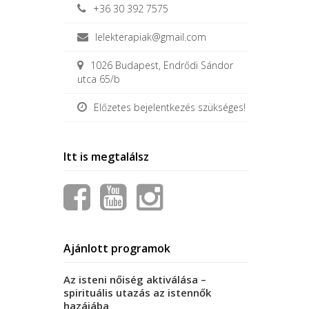
+36 30 392 7575
lelekterapiak@gmail.com
1026 Budapest, Endrődi Sándor
utca 65/b
Előzetes bejelentkezés szükséges!
Itt is megtalálsz
Ajánlott programok
Az isteni nőiség aktiválása –
spirituális utazás az istennők
hazájába