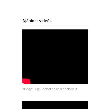
Ajánlott videók
Ki vagy? - Egy üzenet az összes Nőnek!