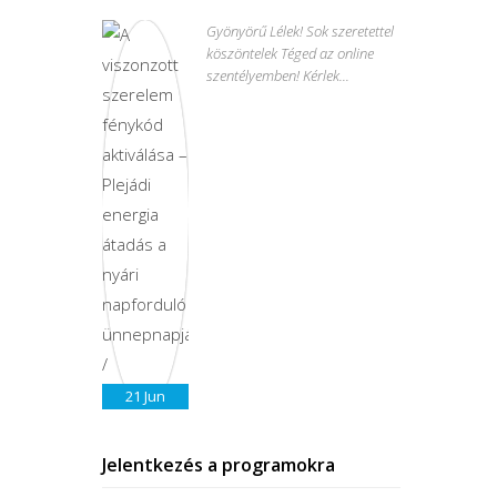
Gyönyörű Lélek! Sok szeretettel
köszöntelek Téged az online
szentélyemben! Kérlek...
21
Jun
Jelentkezés a programokra