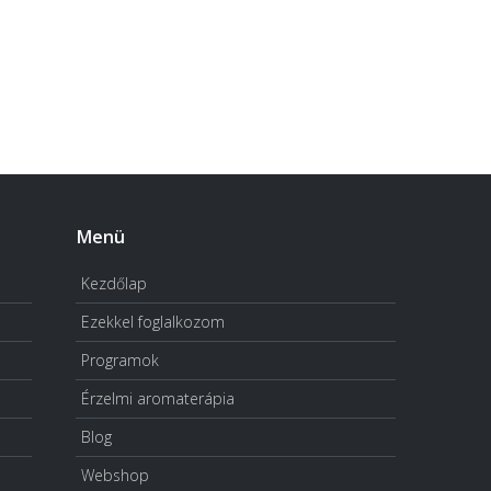
Menü
Kezdőlap
Ezekkel foglalkozom
Programok
Érzelmi aromaterápia
Blog
Webshop