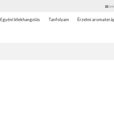
lel
Egyéni lélekhangolás
Tanfolyam
Érzelmi aromaterá