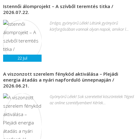
Istennői álomprojekt – A szívből teremtés titka /
2026.07.22.
Drága, gyönyörű Lélek! Létünk gyönyörű
körforgásában vannak olyan napok, amikor l...
22
Jul
A viszonzott szerelem fénykód aktiválása – Plejádi
energia átadás a nyári napforduló ünnepnapján /
2026.06.21.
Gyönyörű Lélek! Sok szeretettel köszöntelek Téged
az online szentélyemben! Kérlek...