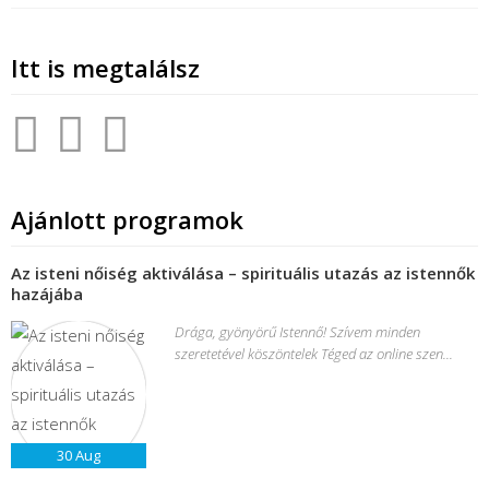
Itt is megtalálsz
Ajánlott programok
Az isteni nőiség aktiválása – spirituális utazás az istennők
hazájába
Drága, gyönyörű Istennő! Szívem minden
szeretetével köszöntelek Téged az online szen...
30
Aug