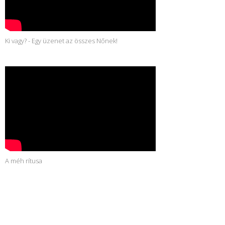
Ki vagy? - Egy üzenet az összes Nőnek!
A méh rítusa