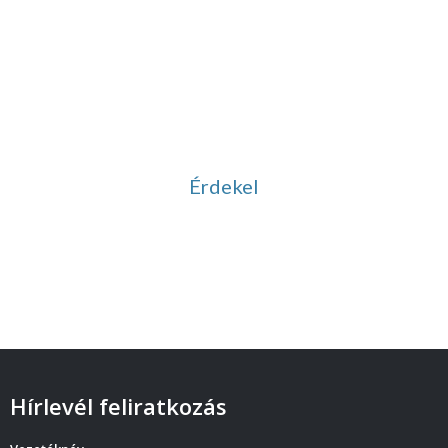
Vezetett meditációk
Ingyenesen letölthető
hanganyagok
Érdekel
Hírlevél feliratkozás