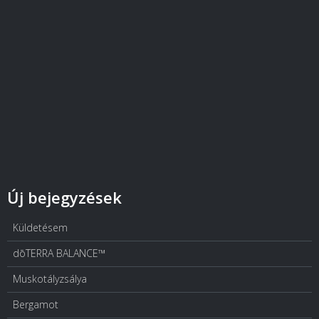
Új bejegyzések
Küldetésem
dōTERRA BALANCE™
Muskotályzsálya
Bergamot