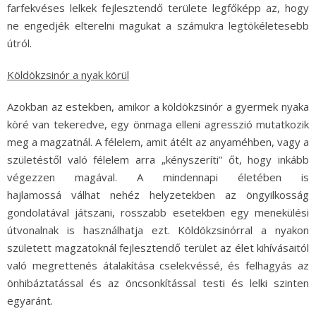
farfekvéses lelkek fejlesztendő területe legfőképp az, hogy
ne engedjék elterelni magukat a számukra legtökéletesebb
útról.
Köldökzsinór a nyak körül
Azokban az estekben, amikor a köldökzsinór a gyermek nyaka
köré van tekeredve, egy önmaga elleni agresszió mutatkozik
meg a magzatnál. A félelem, amit átélt az anyaméhben, vagy a
születéstől való félelem arra „kényszeríti” őt, hogy inkább
végezzen magával. A mindennapi életében is
hajlamossá válhat nehéz helyzetekben az öngyilkosság
gondolatával játszani, rosszabb esetekben egy menekülési
útvonalnak is használhatja ezt. Köldökzsinórral a nyakon
született magzatoknál fejlesztendő terület az élet kihívásaitól
való megrettenés átalakítása cselekvéssé, és felhagyás az
önhibáztatással és az öncsonkítással testi és lelki szinten
egyaránt.