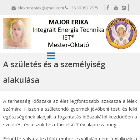
lelekterapiak@gmail.com
+36 30 392 7575
A születés és a személyiség
alakulása
A terhesség időszaka az élet legfontosabb szakasza a lélek
számára. Hiszen a születendő gyermek jövőbeni testi és lelki
egészségének alapjait a fogantatás időszakától kezdődően a
születés, és a születés utáni első 7 év alapozza meg.
Felnőtté válva a legtöbb ember egyáltalán nem foglalkozik a