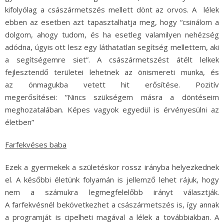
kifolyólag a császármetszés mellett dönt az orvos. A lélek
ebben az esetben azt tapasztalhatja meg, hogy “csinálom a
dolgom, ahogy tudom, és ha esetleg valamilyen nehézség
adódna, úgyis ott lesz egy láthatatlan segítség mellettem, aki
a segítségemre siet”. A császármetszést átélt lelkek
fejlesztendő területei lehetnek az önismereti munka, és
az önmagukba vetett hit erősítése. Pozitív
megerősítései: ”Nincs szükségem másra a döntéseim
meghozatalában. Képes vagyok egyedül is érvényesülni az
életben”
Farfekvéses baba
Ezek a gyermekek a születéskor rossz irányba helyezkednek
el. A későbbi életünk folyamán is jellemző lehet rájuk, hogy
nem a számukra legmegfelelőbb irányt választják.
A farfekvésnél bekövetkezhet a császármetszés is, így annak
a programját is cipelheti magával a lélek a továbbiakban. A