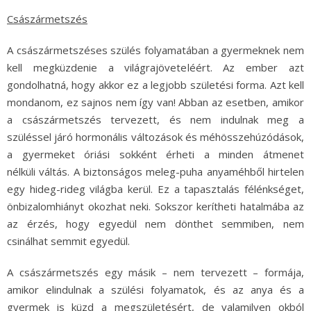
Császármetszés
A császármetszéses szülés folyamatában a gyermeknek nem
kell megküzdenie a világrajöveteléért. Az ember azt
gondolhatná, hogy akkor ez a legjobb születési forma. Azt kell
mondanom, ez sajnos nem így van! Abban az esetben, amikor
a császármetszés tervezett, és nem indulnak meg a
szüléssel járó hormonális változások és méhösszehúzódások,
a gyermeket óriási sokként érheti a minden átmenet
nélküli váltás. A biztonságos meleg-puha anyaméhből hirtelen
egy hideg-rideg világba kerül. Ez a tapasztalás félénkséget,
önbizalomhiányt okozhat neki. Sokszor kerítheti hatalmába az
az érzés, hogy egyedül nem dönthet semmiben, nem
csinálhat semmit egyedül.
A császármetszés egy másik – nem tervezett – formája,
amikor elindulnak a szülési folyamatok, és az anya és a
gyermek is küzd a megszületésért, de valamilyen okból