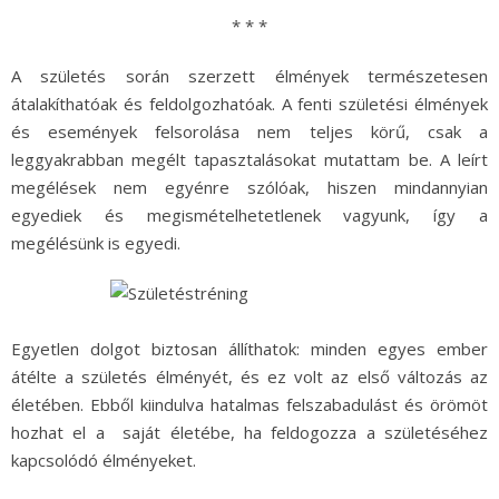
* * *
A születés során szerzett élmények természetesen
átalakíthatóak és feldolgozhatóak. A fenti születési élmények
és események felsorolása nem teljes körű, csak a
leggyakrabban megélt tapasztalásokat mutattam be. A leírt
megélések nem egyénre szólóak, hiszen mindannyian
egyediek és megismételhetetlenek vagyunk, így a
megélésünk is egyedi.
Egyetlen dolgot biztosan állíthatok: minden egyes ember
átélte a születés élményét, és ez volt az első változás az
életében. Ebből kiindulva hatalmas felszabadulást és örömöt
hozhat el a saját életébe, ha feldogozza a születéséhez
kapcsolódó élményeket.