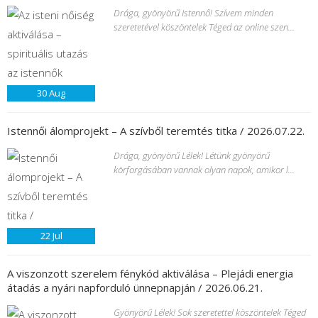
Drága, gyönyörű Istennő! Szívem minden
szeretetével köszöntelek Téged az online szen...
30
Aug
Istennői álomprojekt – A szívből teremtés titka / 2026.07.22.
Drága, gyönyörű Lélek! Létünk gyönyörű
körforgásában vannak olyan napok, amikor l...
22
Jul
A viszonzott szerelem fénykód aktiválása – Plejádi energia
átadás a nyári napforduló ünnepnapján / 2026.06.21.
Gyönyörű Lélek! Sok szeretettel köszöntelek Téged