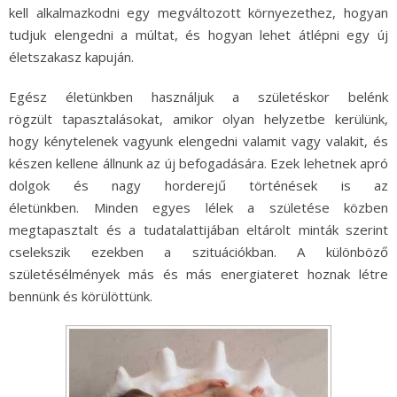
kell alkalmazkodni egy megváltozott környezethez, hogyan
tudjuk elengedni a múltat, és hogyan lehet átlépni egy új
életszakasz kapuján.
Egész életünkben használjuk a születéskor belénk
rögzült tapasztalásokat, amikor olyan helyzetbe kerülünk,
hogy kénytelenek vagyunk elengedni valamit vagy valakit, és
készen kellene állnunk az új befogadására. Ezek lehetnek apró
dolgok és nagy horderejű történések is az
életünkben. Minden egyes lélek a születése közben
megtapasztalt és a tudatalattijában eltárolt minták szerint
cselekszik ezekben a szituációkban. A különböző
születésélmények más és más energiateret hoznak létre
bennünk és körülöttünk.