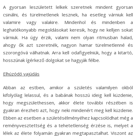
A gyorsan leszületett lelkek szeretnek mindent gyorsan
csinálni, és türelmetlenek lesznek, ha esetleg várniuk kell
valamire vagy valakire. Mindenhol és mindenben a
leghatékonyabb megoldásokat keresik, hogy ne kelljen sokat
várniuk. Ha úgy érzik, valami nem olyan ritmusban halad,
ahogy ők azt szeretnék, nagyon hamar türelmetlenné és
szorongóvá válhatnak. Arra kell odafigyelniük, hogy a kitartó,
hosszúnak ígérkező dolgokat se hagyják félbe.
Elhúzódó vajúdás
Abban az estben, amikor a születés valamilyen okból
kifolyólag lelassul, és a babának hosszú ideig kell küzdenie,
hogy megszülethessen, akkor élete további részében is
gyakran érezheti azt, hogy neki mindenért meg kell küzdenie.
Ebben az esetben a születésélményéhez kapcsolódhat még a
reményvesztettség és a tehetetlenség érzése is, melyet a
lélek az élete folyamán gyakran megtapasztalhat. Viszont az