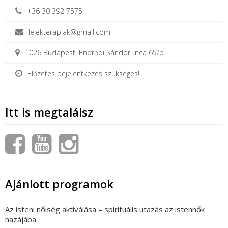
+36 30 392 7575
lelekterapiak@gmail.com
1026 Budapest, Endrődi Sándor utca 65/b
Előzetes bejelentkezés szükséges!
Itt is megtalálsz
Ajánlott programok
Az isteni nőiség aktiválása – spirituális utazás az istennők
hazájába