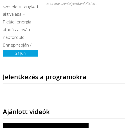
az online szentélyemben! Kérlek...
21
Jun
Jelentkezés a programokra
Ajánlott videók