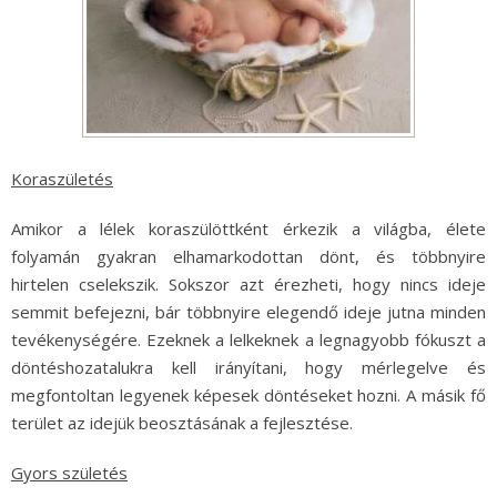
Koraszületés
Amikor a lélek koraszülöttként érkezik a világba, élete
folyamán gyakran elhamarkodottan dönt, és többnyire
hirtelen cselekszik. Sokszor azt érezheti, hogy nincs ideje
semmit befejezni, bár többnyire elegendő ideje jutna minden
tevékenységére. Ezeknek a lelkeknek a legnagyobb fókuszt a
döntéshozatalukra kell irányítani, hogy mérlegelve és
megfontoltan legyenek képesek döntéseket hozni. A másik fő
terület az idejük beosztásának a fejlesztése.
Gyors születés