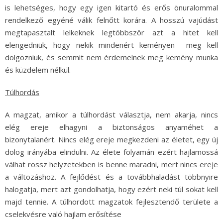
is lehetséges, hogy egy igen kitartó és erős önuralommal
rendelkező egyéné válik felnőtt korára. A hosszú vajúdást
megtapasztalt lelkeknek legtöbbször azt a hitet kell
elengedniük, hogy nekik mindenért keményen meg kell
dolgozniuk, és semmit nem érdemelnek meg kemény munka
és küzdelem nélkül.
Túlhordás
A magzat, amikor a túlhordást választja, nem akarja, nincs
elég ereje elhagyni a biztonságos anyaméhet a
bizonytalanért. Nincs elég ereje megkezdeni az életet, egy új
dolog irányába elindulni. Az élete folyamán ezért hajlamossá
válhat rossz helyzetekben is benne maradni, mert nincs ereje
a változáshoz. A fejlődést és a továbbhaladást többnyire
halogatja, mert azt gondolhatja, hogy ezért neki túl sokat kell
majd tennie. A túlhordott magzatok fejlesztendő területe a
cselekvésre való hajlam erősítése