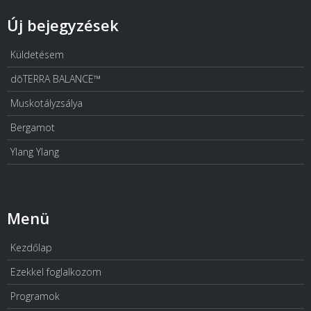
Új bejegyzések
Küldetésem
dōTERRA BALANCE™
Muskotályzsálya
Bergamot
Ylang Ylang
Menü
Kezdőlap
Ezekkel foglalkozom
Programok