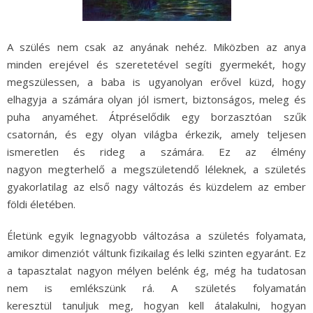
A szülés nem csak az anyának nehéz. Miközben az anya
minden erejével és szeretetével segíti gyermekét, hogy
megszülessen, a baba is ugyanolyan erővel küzd, hogy
elhagyja a számára olyan jól ismert, biztonságos, meleg és
puha anyaméhet. Átpréselődik egy borzasztóan szűk
csatornán, és egy olyan világba érkezik, amely teljesen
ismeretlen és rideg a számára. Ez az élmény
nagyon megterhelő a megszületendő léleknek, a születés
gyakorlatilag az első nagy változás és küzdelem az ember
földi életében.
Életünk egyik legnagyobb változása a születés folyamata,
amikor dimenziót váltunk fizikailag és lelki szinten egyaránt. Ez
a tapasztalat nagyon mélyen belénk ég, még ha tudatosan
nem is emlékszünk rá. A születés folyamatán
keresztül tanuljuk meg, hogyan kell átalakulni, hogyan