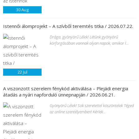
30
Aug
Istennői álomprojekt – A szívből teremtés titka / 2026.07.22.
Drága, gyönyörű Lélek! Létünk gyönyörű
körforgásában vannak olyan napok, amikor l...
22
Jul
A viszonzott szerelem fénykód aktiválása – Plejádi energia
átadás a nyári napforduló ünnepnapján / 2026.06.21.
Gyönyörű Lélek! Sok szeretettel köszöntelek Téged
az online szentélyemben! Kérlek...