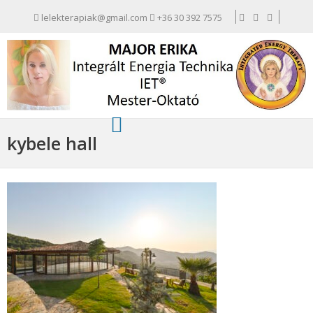
lelekterapiak@gmail.com
+36 30 392 7575
kybele hall