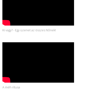
Ki vagy? - Egy üzenet az összes Nőnek!
A méh rítusa