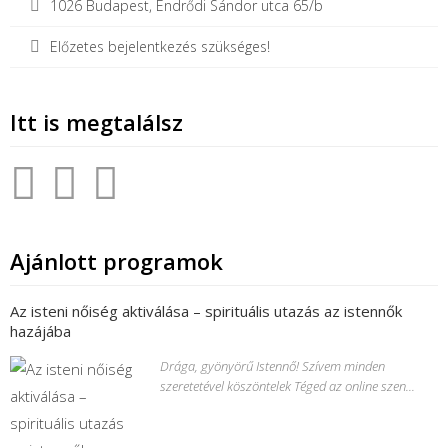
1026 Budapest, Endrődi Sándor utca 65/b
Előzetes bejelentkezés szükséges!
Itt is megtalálsz
Ajánlott programok
Az isteni nőiség aktiválása – spirituális utazás az istennők
hazájába
Drága, gyönyörű Istennő! Szívem minden
szeretetével köszöntelek Téged az online szen...