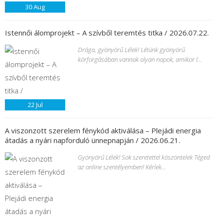
30
Aug
Istennői álomprojekt – A szívből teremtés titka / 2026.07.22.
Drága, gyönyörű Lélek! Létünk gyönyörű
körforgásában vannak olyan napok, amikor l...
22
Jul
A viszonzott szerelem fénykód aktiválása – Plejádi energia
átadás a nyári napforduló ünnepnapján / 2026.06.21.
Gyönyörű Lélek! Sok szeretettel köszöntelek Téged
az online szentélyemben! Kérlek...