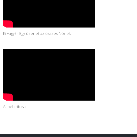
Ki vagy? - Egy üzenet az összes Nőnek!
A méh rítusa