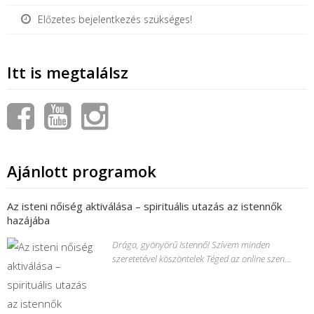
Előzetes bejelentkezés szükséges!
Itt is megtalálsz
Ajánlott programok
Az isteni nőiség aktiválása – spirituális utazás az istennők
hazájába
Drága, gyönyörű Istennő! Szívem minden
szeretetével köszöntelek Téged az online szen...