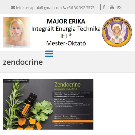
lelekterapiak@gmail.com
+36 30 392 7575
zendocrine