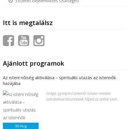
Előzetes bejelentkezés szükséges!
Itt is megtalálsz
Ajánlott programok
Az isteni nőiség aktiválása – spirituális utazás az istennők
hazájába
Drága, gyönyörű Istennő! Szívem minden
szeretetével köszöntelek Téged az online szen...
30
Aug