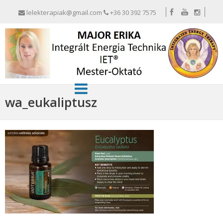
lelekterapiak@gmail.com
+36 30 392 7575
wa_eukaliptusz