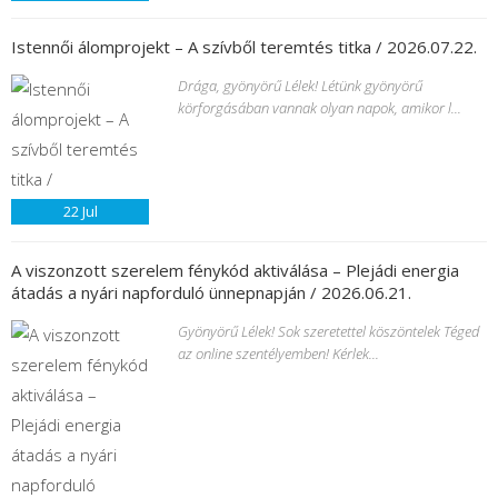
Istennői álomprojekt – A szívből teremtés titka / 2026.07.22.
Drága, gyönyörű Lélek! Létünk gyönyörű
körforgásában vannak olyan napok, amikor l...
22
Jul
A viszonzott szerelem fénykód aktiválása – Plejádi energia
átadás a nyári napforduló ünnepnapján / 2026.06.21.
Gyönyörű Lélek! Sok szeretettel köszöntelek Téged
az online szentélyemben! Kérlek...