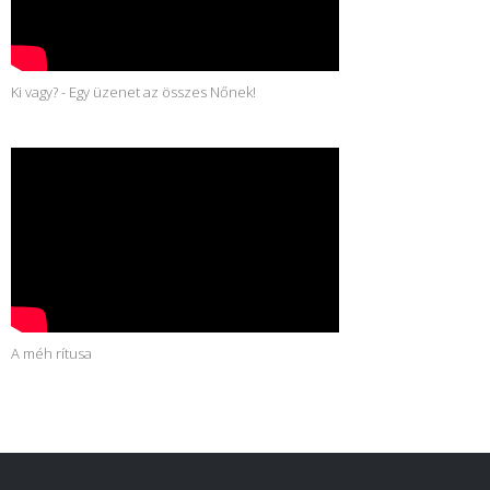
Ki vagy? - Egy üzenet az összes Nőnek!
A méh rítusa