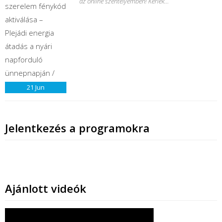
az online szentélyemben! Kérlek...
21
Jun
Jelentkezés a programokra
Ajánlott videók