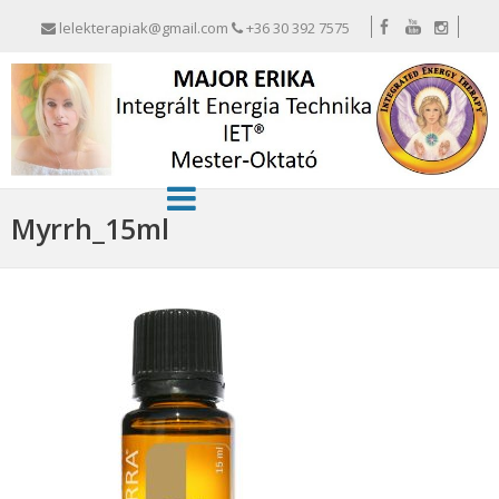
lelekterapiak@gmail.com
+36 30 392 7575
Myrrh_15ml