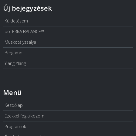
Új bejegyzések
Küldetésem
dōTERRA BALANCE™
Muskotályzsálya
Bergamot
Ylang Ylang
Menü
Kezdőlap
Ezekkel foglalkozom
Programok