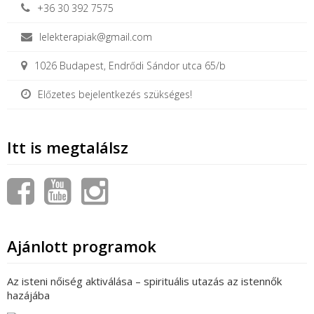
+36 30 392 7575
lelekterapiak@gmail.com
1026 Budapest, Endrődi Sándor utca 65/b
Előzetes bejelentkezés szükséges!
Itt is megtalálsz
Ajánlott programok
Az isteni nőiség aktiválása – spirituális utazás az istennők
hazájába