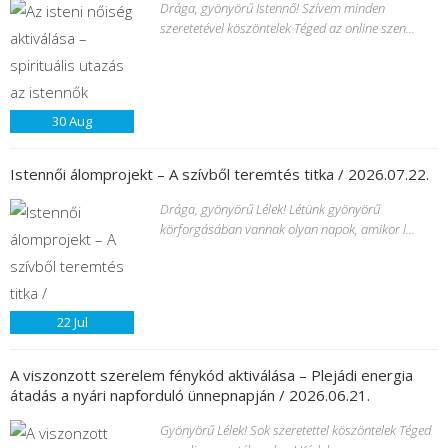
Drága, gyönyörű Istennő! Szívem minden
szeretetével köszöntelek Téged az online szen...
30
Aug
Istennői álomprojekt – A szívből teremtés titka / 2026.07.22.
Drága, gyönyörű Lélek! Létünk gyönyörű
körforgásában vannak olyan napok, amikor l...
22
Jul
A viszonzott szerelem fénykód aktiválása – Plejádi energia
átadás a nyári napforduló ünnepnapján / 2026.06.21.
Gyönyörű Lélek! Sok szeretettel köszöntelek Téged