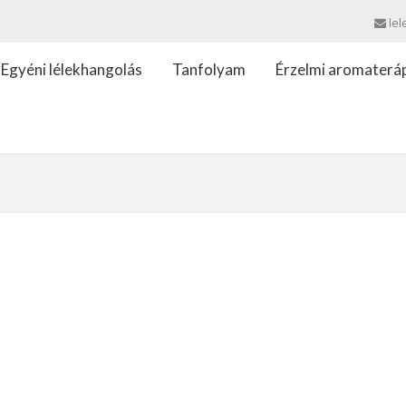
lel
Egyéni lélekhangolás
Tanfolyam
Érzelmi aromaterá