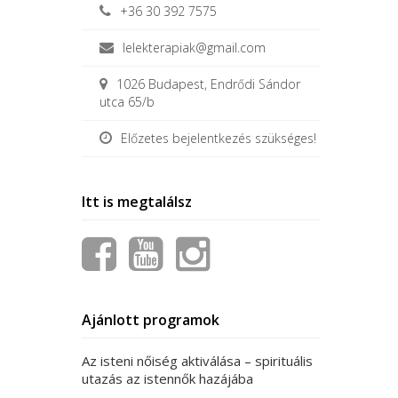
+36 30 392 7575
lelekterapiak@gmail.com
1026 Budapest, Endrődi Sándor
utca 65/b
Előzetes bejelentkezés szükséges!
Post
←
DŌTERRA
MOTIVATE™
– BÁTORÍTÓ
navigation
KEVERÉK
Itt is megtalálsz
Ajánlott programok
Az isteni nőiség aktiválása – spirituális
utazás az istennők hazájába