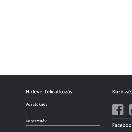
Hírlevél feliratkozás
Közösség
Vezetéknév
Keresztnév
Faceboo