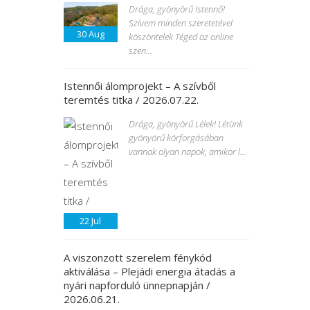
Drága, gyönyörű Istennő!
Szívem minden szeretetével
30
Aug
köszöntelek Téged az online
szen...
Istennői álomprojekt – A szívből
teremtés titka / 2026.07.22.
Drága, gyönyörű Lélek! Létünk
gyönyörű körforgásában
vannak olyan napok, amikor l...
22
Jul
A viszonzott szerelem fénykód
aktiválása – Plejádi energia átadás a
nyári napforduló ünnepnapján /
2026.06.21.