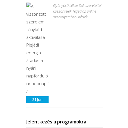
Gyönyörű Lélek! Sok szeretettel
köszöntelek Téged az online
szentélyemben! Kérlek...
21
Jun
Jelentkezés a programokra