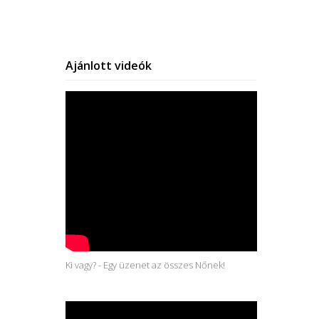
Ajánlott videók
Ki vagy? - Egy üzenet az összes Nőnek!