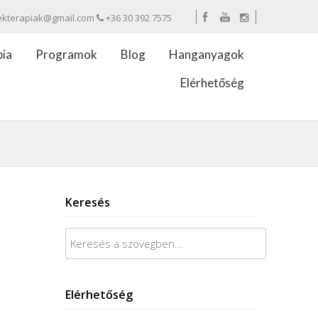
ekterapiak@gmail.com
+36 30 392 7575
pia
Programok
Blog
Hanganyagok
Elérhetőség
Keresés
Keresés:
Elérhetőség