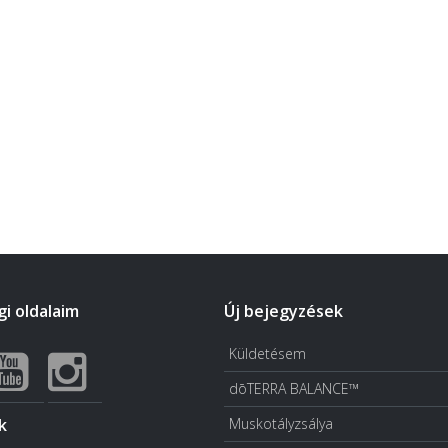
i oldalaim
Új bejegyzések
Küldetésem
dōTERRA BALANCE™
k
Muskotályzsálya