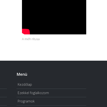
A méh rítusa
Menü
Kezdőlap
Ezekkel foglalkozom
Programok