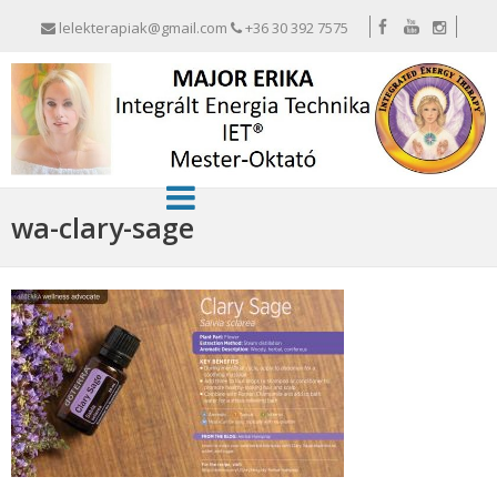
lelekterapiak@gmail.com
+36 30 392 7575
wa-clary-sage