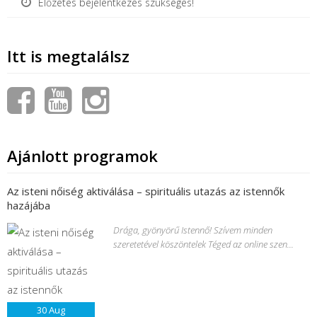
Előzetes bejelentkezés szükséges!
Itt is megtalálsz
Ajánlott programok
Az isteni nőiség aktiválása – spirituális utazás az istennők
hazájába
Drága, gyönyörű Istennő! Szívem minden
szeretetével köszöntelek Téged az online szen...
30
Aug