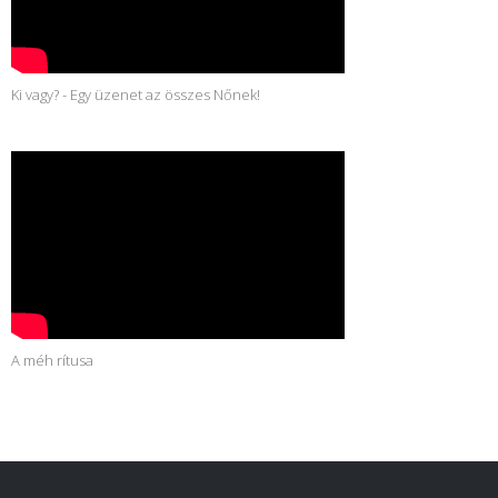
Ki vagy? - Egy üzenet az összes Nőnek!
A méh rítusa