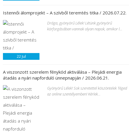
Istennői álomprojekt – A szívből teremtés titka / 2026.07.22.
Drága, gyönyörű Lélek! Létünk gyönyörű
körforgásában vannak olyan napok, amikor l...
22
Jul
A viszonzott szerelem fénykód aktiválása – Plejádi energia
átadás a nyári napforduló ünnepnapján / 2026.06.21.
Gyönyörű Lélek! Sok szeretettel köszöntelek Téged
az online szentélyemben! Kérlek...