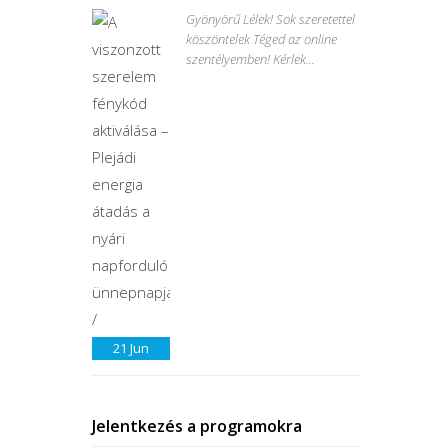
Gyönyörű Lélek! Sok szeretettel
köszöntelek Téged az online
szentélyemben! Kérlek...
21
Jun
Jelentkezés a programokra