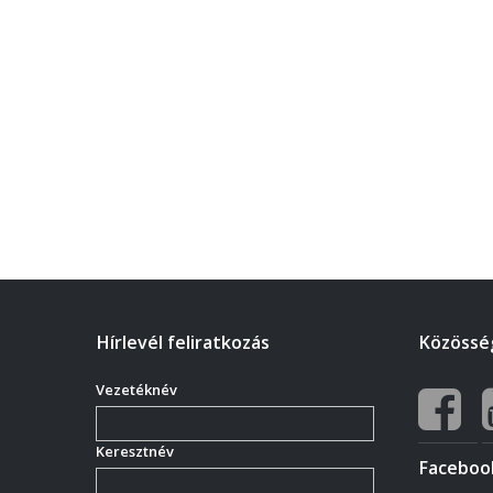
Hírlevél feliratkozás
Közösség
Vezetéknév
Keresztnév
Faceboo