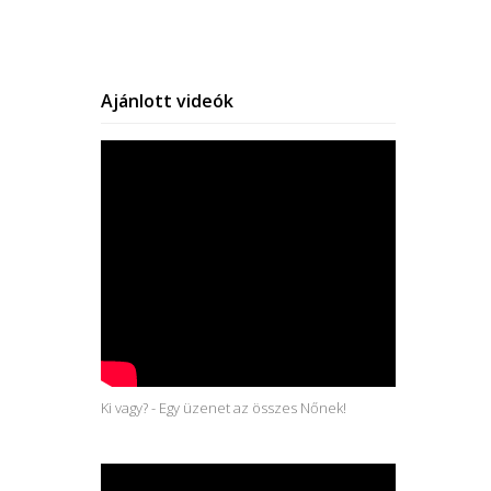
Ajánlott videók
Ki vagy? - Egy üzenet az összes Nőnek!