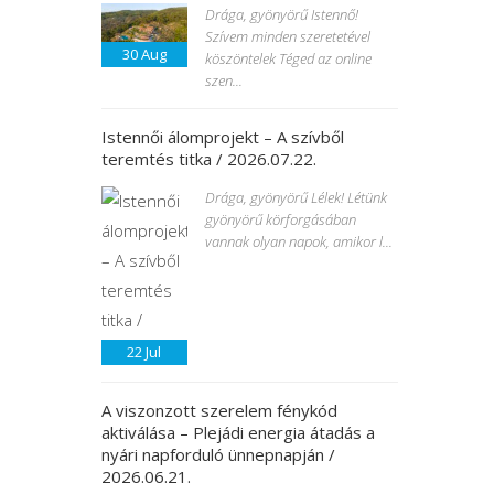
Drága, gyönyörű Istennő!
Szívem minden szeretetével
30
Aug
köszöntelek Téged az online
szen...
Istennői álomprojekt – A szívből
teremtés titka / 2026.07.22.
Drága, gyönyörű Lélek! Létünk
gyönyörű körforgásában
vannak olyan napok, amikor l...
22
Jul
A viszonzott szerelem fénykód
aktiválása – Plejádi energia átadás a
nyári napforduló ünnepnapján /
2026.06.21.