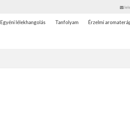
lel
Egyéni lélekhangolás
Tanfolyam
Érzelmi aromaterá