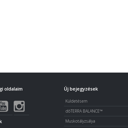
i oldalaim
Új bejegyzések
Küldetésem
dōTERRA BALANCE™
k
Muskotályzsálya