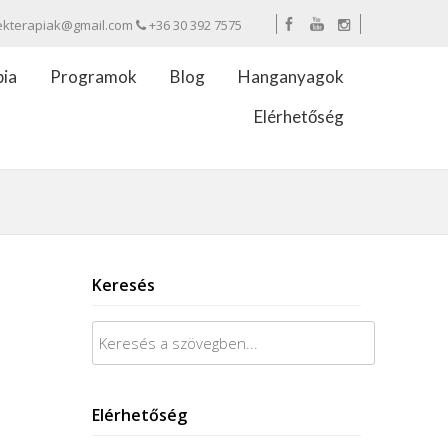
ekterapiak@gmail.com
+36 30 392 7575
pia
Programok
Blog
Hanganyagok
Elérhetőség
Keresés
Keresés:
Elérhetőség