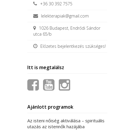
+36 30 392 7575
lelekterapiak@gmail.com
1026 Budapest, Endrődi Sándor
utca 65/b
Előzetes bejelentkezés szükséges!
Post
←
ORVOSI
CITROMFŰ
(MÉHFŰ)
navigation
Itt is megtalálsz
Ajánlott programok
Az isteni nőiség aktiválása – spirituális
utazás az istennők hazájába