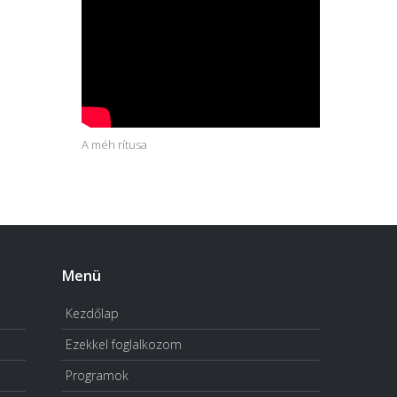
A méh rítusa
Menü
Kezdőlap
Ezekkel foglalkozom
Programok