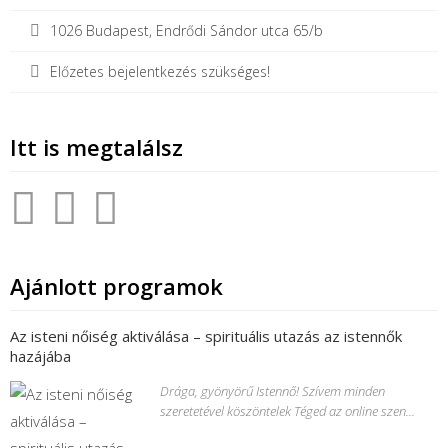
1026 Budapest, Endrődi Sándor utca 65/b
Előzetes bejelentkezés szükséges!
Itt is megtalálsz
Ajánlott programok
Az isteni nőiség aktiválása – spirituális utazás az istennők
hazájába
Drága, gyönyörű Istennő! Szívem minden
szeretetével köszöntelek Téged az online szen...