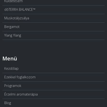
Küldetésem
dōTERRA BALANCE™
Muskotályzsálya
Bergamot
Ylang Ylang
Menü
Kezdőlap
Ezekkel foglalkozom
Programok
Érzelmi aromaterápia
Blog