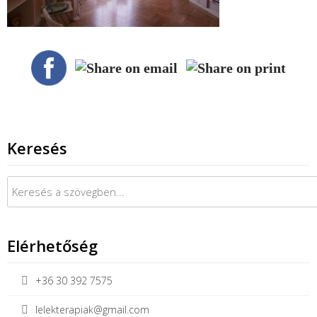
Keresés
Keresés:
Elérhetőség
+36 30 392 7575
lelekterapiak@gmail.com