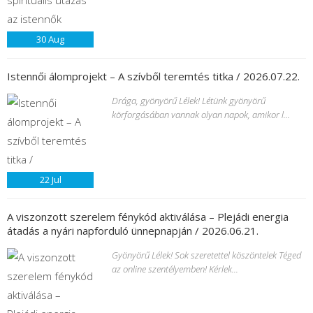
30
Aug
Istennői álomprojekt – A szívből teremtés titka / 2026.07.22.
Drága, gyönyörű Lélek! Létünk gyönyörű
körforgásában vannak olyan napok, amikor l...
22
Jul
A viszonzott szerelem fénykód aktiválása – Plejádi energia
átadás a nyári napforduló ünnepnapján / 2026.06.21.
Gyönyörű Lélek! Sok szeretettel köszöntelek Téged
az online szentélyemben! Kérlek...