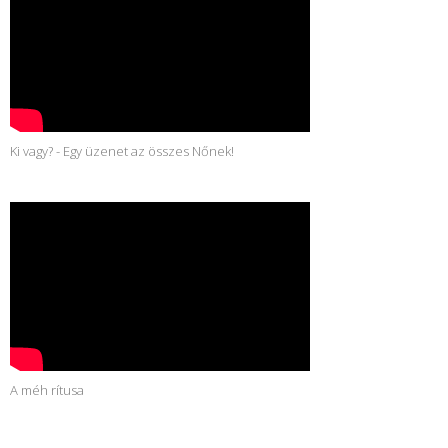
Ki vagy? - Egy üzenet az összes Nőnek!
A méh rítusa