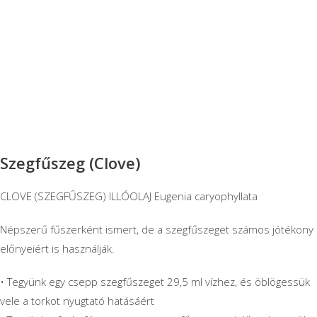
Szegfűszeg (Clove)
CLOVE (SZEGFŰSZEG) ILLÓOLAJ Eugenia caryophyllata
Népszerű fűszerként ismert, de a szegfűszeget számos jótékony
előnyeiért is használják.
• Tegyünk egy csepp szegfűszeget 29,5 ml vízhez, és öblögessük
vele a torkot nyugtató hatásáért