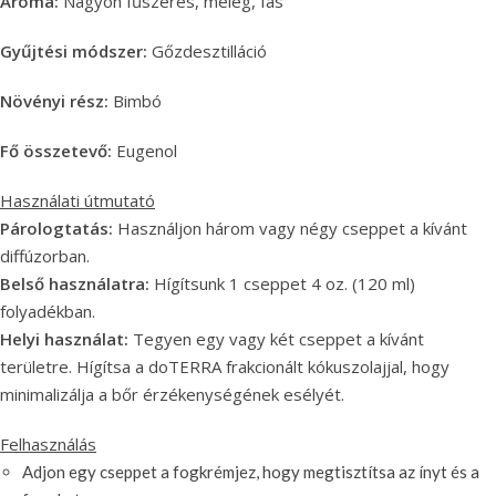
Aroma:
Nagyon fűszeres, meleg, fás
Gyűjtési módszer:
Gőzdesztilláció
Növényi rész:
Bimbó
Fő összetevő:
Eugenol
Használati útmutató
Párologtatás:
Használjon három vagy négy cseppet a kívánt
diffúzorban.
Belső használatra:
Hígítsunk 1 cseppet 4 oz. (120 ml)
folyadékban.
Helyi használat:
Tegyen egy vagy két cseppet a kívánt
területre. Hígítsa a doTERRA frakcionált kókuszolajjal, hogy
minimalizálja a bőr érzékenységének esélyét.
Felhasználás
Adjon egy cseppet a fogkrémjez, hogy megtisztítsa az ínyt és a