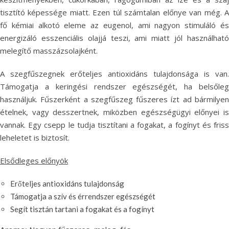
tisztító képessége miatt. Ezen túl számtalan előnye van még. A
fő kémiai alkotó eleme az eugenol, ami nagyon stimuláló és
energizáló esszenciális olajjá teszi, ami miatt jól használható
melegítő masszázsolajként.
A szegfűszegnek erőteljes antioxidáns tulajdonsága is van.
Támogatja a keringési rendszer egészségét, ha belsőleg
használjuk. Fűszerként a szegfűszeg fűszeres ízt ad bármilyen
ételnek, vagy desszertnek, miközben egészségügyi előnyei is
vannak. Egy csepp le tudja tisztítani a fogakat, a fogínyt és friss
leheletet is biztosít.
Elsődleges előnyök
Erőteljes antioxidáns tulajdonság
Támogatja a szív és érrendszer egészségét
Segít tisztán tartani a fogakat és a fogínyt