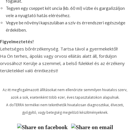
fogakat.
Tegyen egy cseppet két uncia (kb. 60 ml) vízbe és gargalizáljon
vele a nyugtató hatás eléréséhez.
Vegye be növényi kapszulában a szív és érrendszeri egészsége
érdekében.
Figyelmeztetés!
Lehetséges bőrérzékenység. Tartsa távol a gyermekektől!
Ha Ön terhes, ápolás vagy orvosi ellátás alatt áll, forduljon
orvosához! Kerülje a szemmel, a belső fülekkel és az érzékeny
területekkel való érintkezést!
Az itt megfogalmazott állításokat nem ellenőrizte semmilyen hivatalos szerv,
azok a sok, esetenként több ezer, éves tapasztalatokon alapulnak.
A doTERRA termékei nem tekinthetők hivatalosan diagnosztikai, élvezeti,
gyógyító, vagy betegség megelőző készítményeknek.