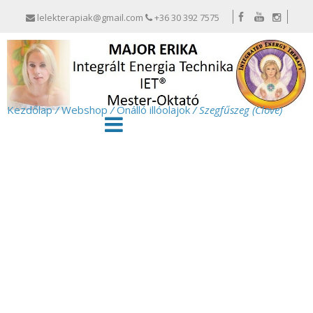
lelekterapiak@gmail.com
+36 30 392 7575
Kezdőlap
/
Webshop
/
Önálló illóolajok
/ Szegfűszeg (Clove)