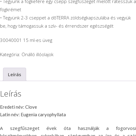
• Tegyünk a fogkefére egy csepp szegfűszeget mielőtt rátesszük a
fogkrémet
• Tegyünk 2-3 cseppet a dōTERRA zöldségkapszulába és vegyük
be, hogy támogassuk a szív- és érrendszer egészségét
30040001 15 ml-es üveg
Kategória:
Önálló illóolajok
Leírás
Leírás
Eredeti név: Clove
Latin név: Eugenia caryophyllata
A szegfűszeget évek óta használják a fogorvosi
készítményekben, cukorkában, rágógumiban az íze és a száj