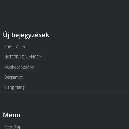
Új bejegyzések
Küldetésem
dōTERRA BALANCE™
Muskotályzsálya
Bergamot
Ylang Ylang
Menü
Kezdőlap